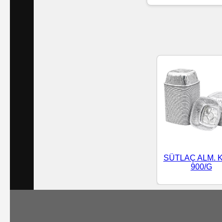
Islak
Havlu
Doublex
/
Triplex
Mendiller
Su
Bazlı
SÜTLAÇ ALM. 
Mendiller
900/G
Kolonyalı
Mendiller