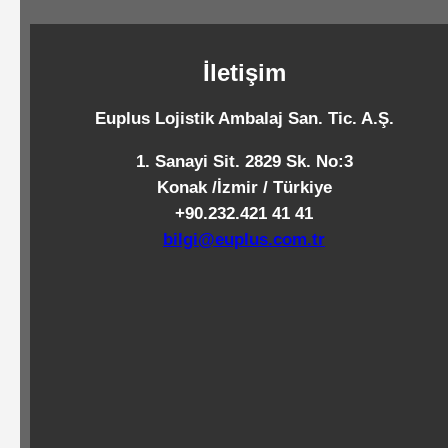
Standart
Islak
İletişim
Mendiller
Euplus Lojistik Ambalaj San. Tic. A.Ş.
Pipetler
1. Sanayi Sit. 2829 Sk. No:3
Konak /İzmir / Türkiye
+90.232.421 41 41
Temizlik
bilgi@euplus.com.tr
Ürünleri
Temizlik
Kimyasalları
Endüstriyel
Temizlik