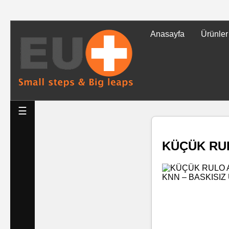
Anasayfa
Ürünler
Tüm
Ürünler
Islak
☰
Mendiller
KÜÇÜK RU
Baskılı
Islak
Mendiller
Rulo
Mendil