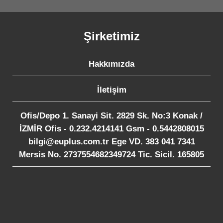
Şirketimiz
Hakkımızda
İletişim
Ofis/Depo 1. Sanayi Sit. 2829 Sk. No:3 Konak /
İZMİR Ofis - 0.232.4214141 Gsm - 0.5442808015
bilgi@euplus.com.tr Ege VD. 383 041 7341
Mersis No. 2737554682349724 Tic. Sicil. 165805