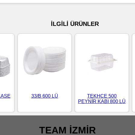
İLGİLİ ÜRÜNLER
KASE
33/B 600 LÜ
TEKHCE 500
PEYNİR KABI 800 LÜ
TEAM İZMİR