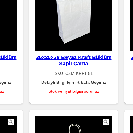
Büklüm
36x25x38 Beyaz Kraft Büklüm
Saplı Çanta
SKU:
ÇZM-KRFT-51
eçiniz
Detaylı Bilgi İçin irtibata Geçiniz
nuz
Stok ve fiyat bilgisi sorunuz