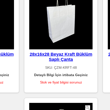
Büklüm
28x16x28 Beyaz Kraft Büklüm
Saplı Çanta
SKU:
ÇZM-KRFT-48
eçiniz
Detaylı Bilgi İçin irtibata Geçiniz
nuz
Stok ve fiyat bilgisi sorunuz