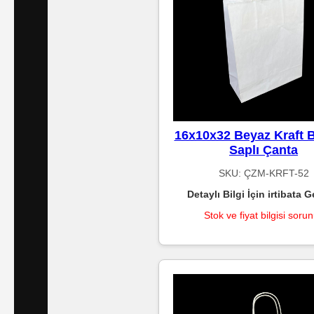
Standart
Islak
Mendiller
Pipetler
16x10x32 Beyaz Kraft 
Saplı Çanta
Temizlik
SKU:
ÇZM-KRFT-52
Ürünleri
Detaylı Bilgi İçin irtibata G
Stok ve fiyat bilgisi soru
Temizlik
Kimyasalları
Endüstriyel
Temizlik