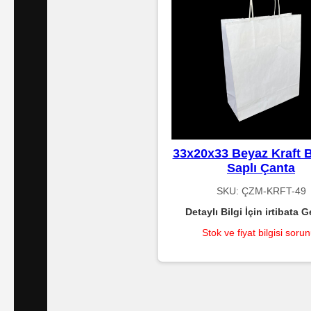
Kağıtları
Endüstriyel
Temizlik
Ürünleri
Köpük
33x20x33 Beyaz Kraft 
Kaseler
Saplı Çanta
/
SKU:
ÇZM-KRFT-49
Tabaklar
Detaylı Bilgi İçin irtibata G
Stok ve fiyat bilgisi soru
Horeca
Endüstri