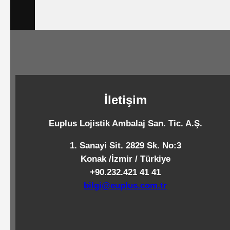
Çöp
Torbaları
Tepsi
Altlıkları
&
İletişim
Amerikan
Euplus Lojistik Ambalaj San. Tic. A.Ş.
Servisler
&
1. Sanayi Sit. 2829 Sk. No:3
Kağıt
Konak /İzmir / Türkiye
+90.232.421 41 41
bilgi@euplus.com.tr
Kırtasiye
Ürünleri