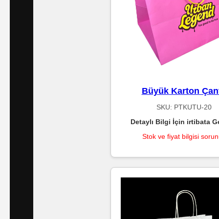
Islak
Havlu
Doublex
/
Triplex
Büyük Karton Çan
Mendiller
SKU:
PTKUTU-20
Detaylı Bilgi İçin irtibata G
Su
Stok ve fiyat bilgisi soru
Bazlı
Mendiller
Kolonyalı
Mendiller