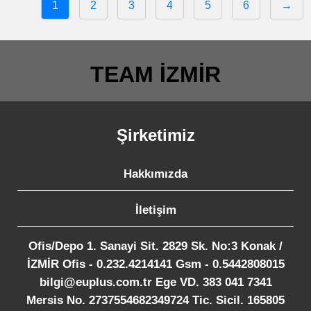
1
2
3
4
5
6
→
TEAM İZMİR
Şirketimiz
Hakkımızda
İletişim
Ofis/Depo 1. Sanayi Sit. 2829 Sk. No:3 Konak /
İZMİR Ofis - 0.232.4214141 Gsm - 0.5442808015
bilgi@euplus.com.tr Ege VD. 383 041 7341
Mersis No. 2737554682349724 Tic. Sicil. 165805