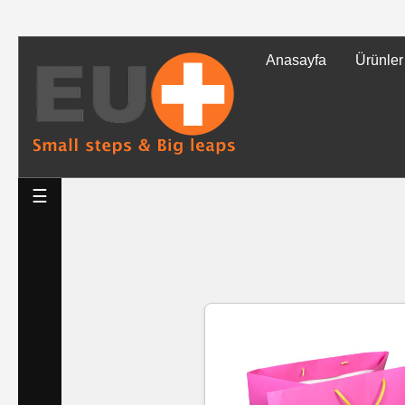
Anasayfa
Ürünler
Tüm
Ürünler
Islak
☰
Mendiller
Baskılı
Islak
Mendiller
Rulo
Mendil