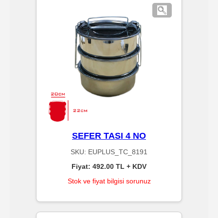
Islak
Havlu
Doublex
/
Triplex
Mendiller
Su
SEFER TASI 4 NO
Bazlı
SKU:
EUPLUS_TC_8191
Mendiller
Fiyat: 492.00
TL + KDV
Stok ve fiyat bilgisi sorunuz
Kolonyalı
Mendiller