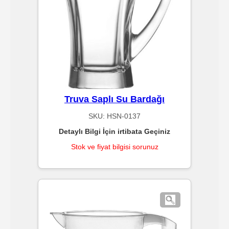
İçeçek
Bardakları
-
PET
PP
Truva Saplı Su Bardağı
Sızdırmazlar
SKU:
HSN-0137
/
Detaylı Bilgi İçin irtibata Geçiniz
Plastik
Stok ve fiyat bilgisi sorunuz
Yemek
Kapları
Kraft