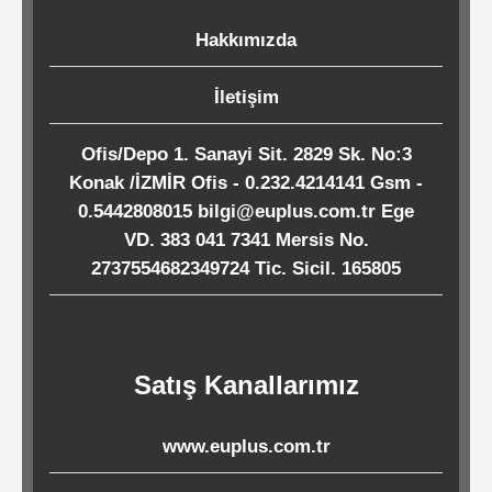
Hakkımızda
Sarf
İletişim
Malzemeleri
Ofis/Depo 1. Sanayi Sit. 2829 Sk. No:3
Konak /İZMİR Ofis - 0.232.4214141 Gsm -
Pizza
0.5442808015 bilgi@euplus.com.tr Ege
ve
VD. 383 041 7341 Mersis No.
Pide
2737554682349724 Tic. Sicil. 165805
Kutuları
&
Lunch
Boxlar
Satış Kanallarımız
www.euplus.com.tr
Naturepack