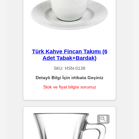
Malzemeleri
Fabrika
Sarf
Malzemeleri
Türk Kahve Fincan Takımı (6
Adet Tabak+Bardak)
Otel
Sarf
SKU:
HSN-0138
Malzemeleri
Detaylı Bilgi İçin irtibata Geçiniz
Stok ve fiyat bilgisi sorunuz
Karton
Tabaklar
Soğuk