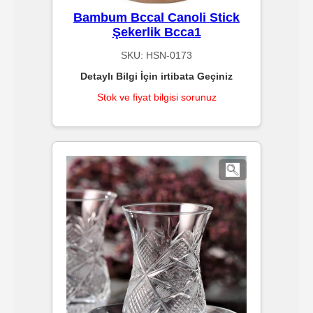
Kahve
Bambum Bccal Canoli Stick
/
Şekerlik Bcca1
Bistro
SKU:
HSN-0173
Detaylı Bilgi İçin irtibata Geçiniz
Pideciler
Stok ve fiyat bilgisi sorunuz
/
Pizzacılar
Unlu
Mamüller
/
Pastane
/
Baklava
/
Tatlı