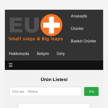
Anasayfa
Tüm
Ürünler
Ürünler
Baskılı Ürünler
Islak
Hakkımızda
İletişim
Giriş
Mendiller
☰
Baskılı
Islak
Ürün Listesi
Mendiller
Rulo
Mendil