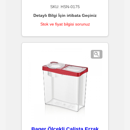
Çöp
SKU:
HSN-0175
Torbaları
Detaylı Bilgi İçin irtibata Geçiniz
Stok ve fiyat bilgisi sorunuz
Tepsi
Altlıkları
&
Amerikan
Servisler
&
Kağıt
Kırtasiye
Ürünleri
Bager Ölçekli Calista Erzak