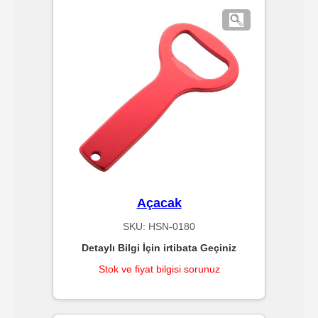
Standart
Islak
Mendiller
Pipetler
Temizlik
Ürünleri
Açacak
SKU:
HSN-0180
Temizlik
Detaylı Bilgi İçin irtibata Geçiniz
Kimyasalları
Stok ve fiyat bilgisi sorunuz
Endüstriyel
Temizlik