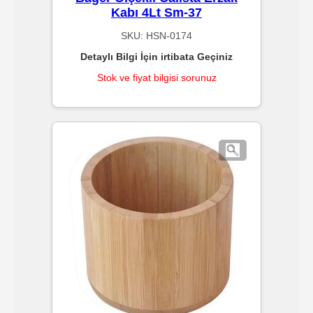
Kabı 4Lt Sm-37
Gıda
SKU:
HSN-0174
Ürünleri
Detaylı Bilgi İçin irtibata Geçiniz
Stok ve fiyat bilgisi sorunuz
Baskılı
Kutu
ve
Koliler
Sektörler
Cafe
/