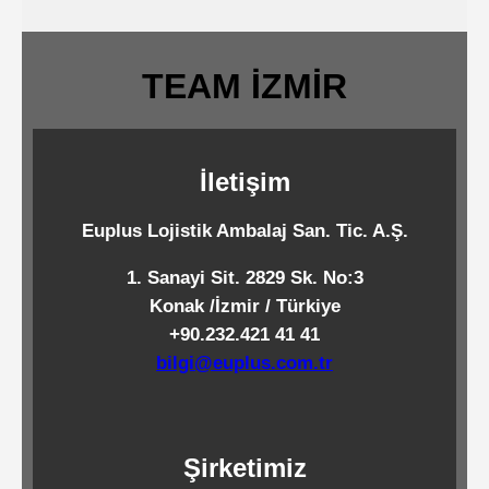
Dipsiz
Kese
TEAM İZMİR
Kağıtları
Dipli
İletişim
Kese
Kağıtları
Euplus Lojistik Ambalaj San. Tic. A.Ş.
1. Sanayi Sit. 2829 Sk. No:3
Standart
Konak /İzmir / Türkiye
Kese
+90.232.421 41 41
Kağıtları
bilgi@euplus.com.tr
Baskılı
Şirketimiz
Poşetler