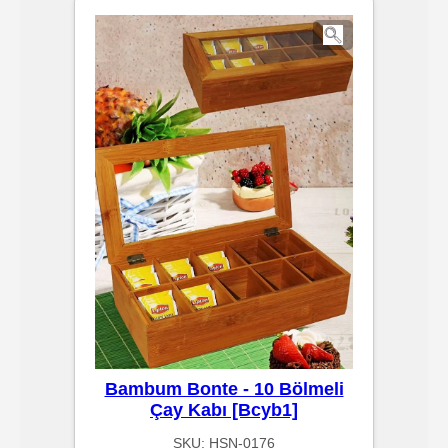
Kağıtları
Endüstriyel
Temizlik
Ürünleri
Köpük
Kaseler
/
Tabaklar
Horeca
Bambum Bonte - 10 Bölmeli
Çay Kabı [Bcyb1]
Endüstri
SKU:
HSN-0176