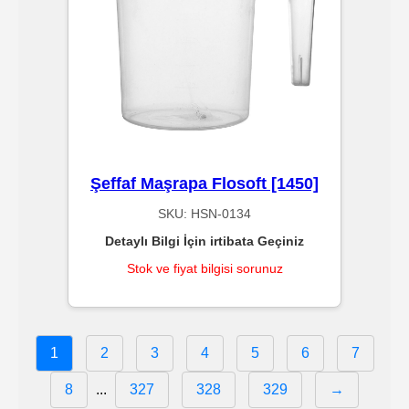
Çantalar
/
Sos
Baglar
Baskılı
Kraft
Şeffaf Maşrapa Flosoft [1450]
Çantalar
SKU:
HSN-0134
Standart
Detaylı Bilgi İçin irtibata Geçiniz
Kraft
Stok ve fiyat bilgisi sorunuz
Çantalar
1
2
3
4
5
6
7
Kese
Kağıtları
8
...
327
328
329
→