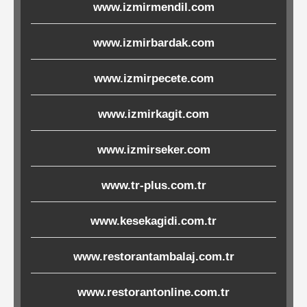
Karton
www.izmirmendil.com
Yemek
www.izmirbardak.com
Kapları
www.izmirpecete.com
Baskılı
www.izmirkagit.com
Peçeteler
www.izmirseker.com
Karton
www.tr-plus.com.tr
Bardaklar
www.kesekagidi.com.tr
İkram
www.restorantambalaj.com.tr
Setleri
www.restorantonline.com.tr