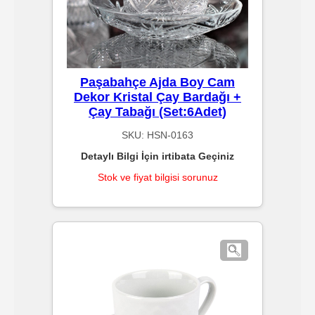
Burger
Dürüm
Paşabahçe Ajda Boy Cam
/
Dekor Kristal Çay Bardağı +
Döner
Çay Tabağı (Set:6Adet)
SKU:
HSN-0163
Balık
Detaylı Bilgi İçin irtibata Geçiniz
Restorantlar
Stok ve fiyat bilgisi sorunuz
/
Etçiler
/
BBQ
Hastane
Sarf