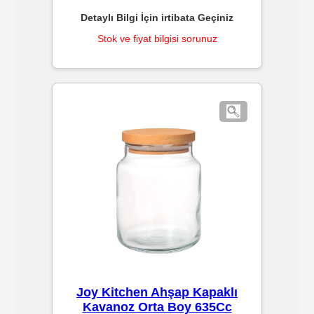
Ürünleri
Detaylı Bilgi İçin irtibata Geçiniz
Stok ve fiyat bilgisi sorunuz
Melamin
Ürünler
Porselen-
Seramik
Cam
Buklet
Ürünler
Poşetler
Joy Kitchen Ahşap Kapaklı
Kavanoz Orta Boy 635Cc
&