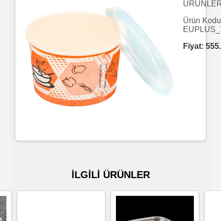
ÜRÜNLE
Islak
Ürün Kodu
EUPLUS_
Havlu
Fiyat:
555
Doublex
/
Triplex
Mendiller
Su
Bazlı
Mendiller
İLGİLİ ÜRÜNLER
Kolonyalı
Mendiller