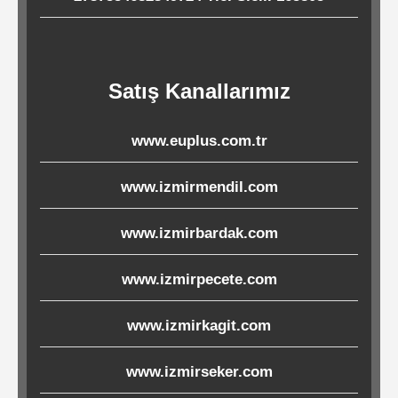
Ürünleri
Melamin
Satış Kanallarımız
Ürünler
www.euplus.com.tr
Porselen-
Seramik
www.izmirmendil.com
Cam
www.izmirbardak.com
Buklet
www.izmirpecete.com
Ürünler
www.izmirkagit.com
Poşetler
www.izmirseker.com
&