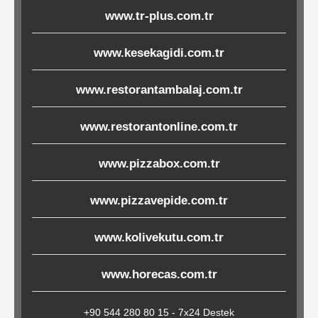
Çöp
www.tr-plus.com.tr
Torbaları
www.kesekagidi.com.tr
www.restorantambalaj.com.tr
Tepsi
Altlıkları
www.restorantonline.com.tr
&
Amerikan
www.pizzabox.com.tr
Servisler
&
www.pizzavepide.com.tr
Kağıt
www.kolivekutu.com.tr
www.horecas.com.tr
Kırtasiye
Ürünleri
+90 544 280 80 15 - 7x24 Destek