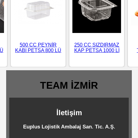
Standart
Islak
Mendiller
500 CC PEYNİR
250 CC SIZDIRMAZ
Pipetler
LÜ
KABI PETSA 800 LÜ
KAP PETSA 1000 Lİ
Temizlik
Ürünleri
TEAM İZMİR
Temizlik
Kimyasalları
İletişim
Endüstriyel
Euplus Lojistik Ambalaj San. Tic. A.Ş.
Temizlik