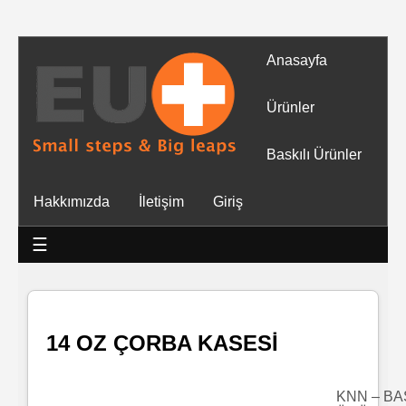
Anasayfa
Tüm
Ürünler
Ürünler
Baskılı Ürünler
Islak
Hakkımızda
İletişim
Giriş
Mendiller
☰
Baskılı
Islak
Mendiller
14 OZ ÇORBA KASESİ
Rulo
Mendil
KNN – BA