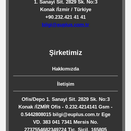
1. Sanayi Sit. 2829 Sk. No:3
Kağıtları
Konak /İzmir / Türkiye
+90.232.421 41 41
Endüstriyel
bilgi@euplus.com.tr
Temizlik
Ürünleri
Şirketimiz
Köpük
Hakkımızda
Kaseler
/
İletişim
Tabaklar
Ofis/Depo 1. Sanayi Sit. 2829 Sk. No:3
Konak /İZMİR Ofis - 0.232.4214141 Gsm -
Horeca
0.5442808015 bilgi@euplus.com.tr Ege
VD. 383 041 7341 Mersis No.
Endüstri
2737554682349724 Tic. Sicil. 165805