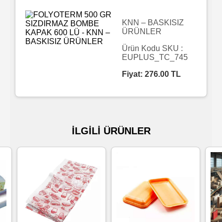
Islak
KNN – BASKISIZ
ÜRÜNLER
Havlu
Ürün Kodu SKU :
EUPLUS_TC_745
Doublex
Fiyat:
276.00
TL
/
Triplex
Mendiller
İLGİLİ ÜRÜNLER
Su
Bazlı
Mendiller
Kolonyalı
Mendiller