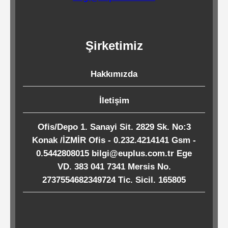
Kağıtları
Endüstriyel
Şirketimiz
Temizlik
Ürünleri
Hakkımızda
İletişim
Köpük
Kaseler
Ofis/Depo 1. Sanayi Sit. 2829 Sk. No:3
/
Konak /İZMİR Ofis - 0.232.4214141 Gsm -
Tabaklar
0.5442808015 bilgi@euplus.com.tr Ege
VD. 383 041 7341 Mersis No.
2737554682349724 Tic. Sicil. 165805
Horeca
Endüstri