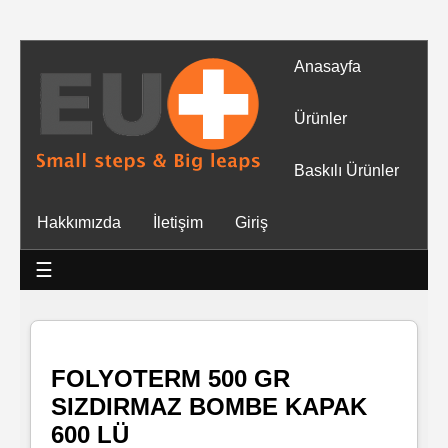
Anasayfa
Tüm
Ürünler
Ürünler
Baskılı Ürünler
Islak
Hakkımızda
İletişim
Giriş
Mendiller
☰
Baskılı
Islak
Mendiller
FOLYOTERM 500 GR
SIZDIRMAZ BOMBE KAPAK
Rulo
600 LÜ
Mendil