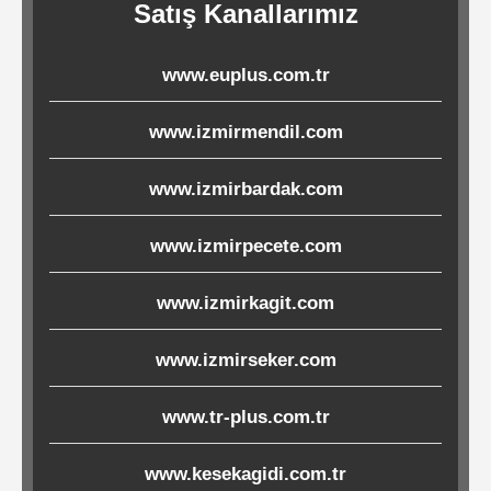
Satış Kanallarımız
Ürünleri
www.euplus.com.tr
Melamin
Ürünler
www.izmirmendil.com
Porselen-
www.izmirbardak.com
Seramik
www.izmirpecete.com
Cam
www.izmirkagit.com
Buklet
www.izmirseker.com
Ürünler
www.tr-plus.com.tr
Poşetler
www.kesekagidi.com.tr
&