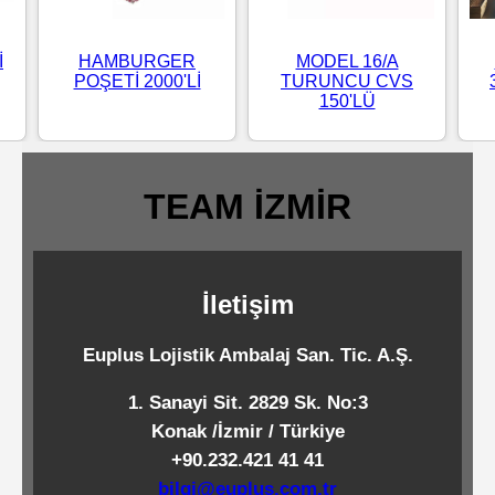
Standart
Islak
İ
HAMBURGER
MODEL 16/A
POŞETİ 2000'Lİ
TURUNCU CVS
Mendiller
150'LÜ
Pipetler
TEAM İZMİR
Temizlik
Ürünleri
İletişim
Euplus Lojistik Ambalaj San. Tic. A.Ş.
Temizlik
Kimyasalları
1. Sanayi Sit. 2829 Sk. No:3
Konak /İzmir / Türkiye
Endüstriyel
+90.232.421 41 41
Temizlik
bilgi@euplus.com.tr