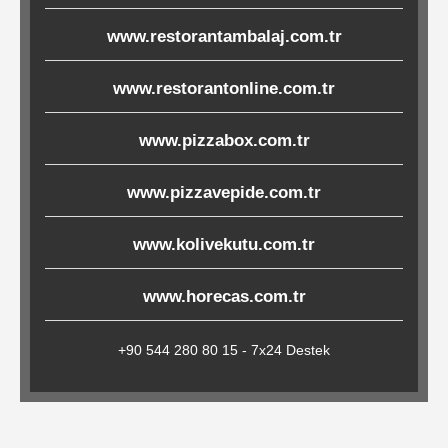
Çöp
www.restorantambalaj.com.tr
Torbaları
www.restorantonline.com.tr
Tepsi
www.pizzabox.com.tr
Altlıkları
&
www.pizzavepide.com.tr
Amerikan
www.kolivekutu.com.tr
Servisler
&
www.horecas.com.tr
Kağıt
+90 544 280 80 15 - 7x24 Destek
Kırtasiye
Ürünleri