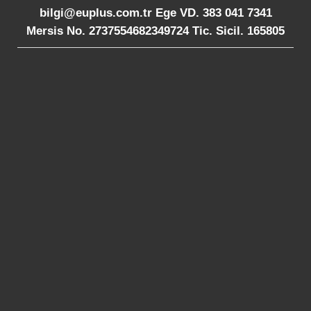
bilgi@euplus.com.tr Ege VD. 383 041 7341
Mersis No. 2737554682349724 Tic. Sicil. 165805