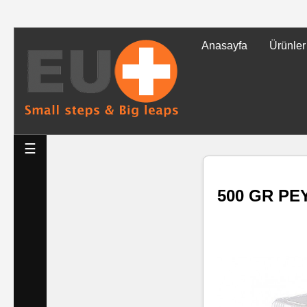
Anasayfa
Ürünler
Tüm
Ürünler
Islak
☰
Mendiller
500 GR PE
Baskılı
Islak
Mendiller
Rulo
Mendil