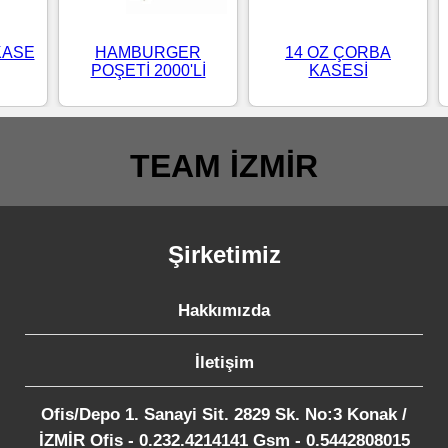
KASE
HAMBURGER
14 OZ ÇORBA
POŞETİ 2000'Lİ
KASESİ
TEAM İZMİR
Şirketimiz
Hakkımızda
İletişim
Ofis/Depo 1. Sanayi Sit. 2829 Sk. No:3 Konak /
İZMİR Ofis - 0.232.4214141 Gsm - 0.5442808015