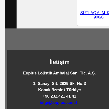
Standart
Islak
SÜTLAÇ ALM. 
900/G
Mendiller
Pipetler
Temizlik
İletişim
Ürünleri
Euplus Lojistik Ambalaj San. Tic. A.Ş.
Temizlik
1. Sanayi Sit. 2829 Sk. No:3
Kimyasalları
Konak /İzmir / Türkiye
+90.232.421 41 41
Endüstriyel
bilgi@euplus.com.tr
Temizlik