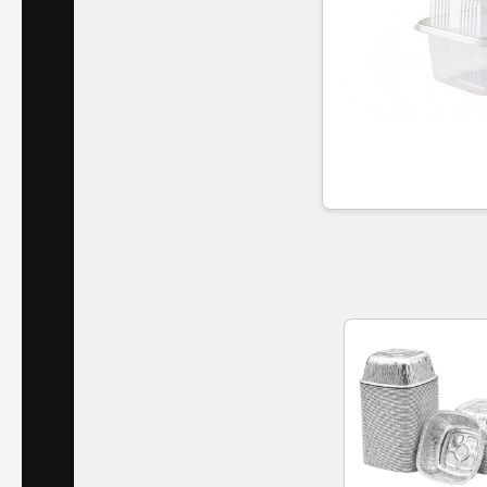
Islak
Havlu
Doublex
/
Triplex
Mendiller
Su
Bazlı
Mendiller
Kolonyalı
Mendiller