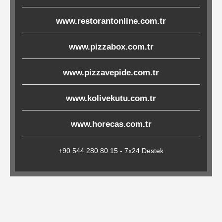
Çöp
www.restorantonline.com.tr
Torbaları
www.pizzabox.com.tr
Tepsi
www.pizzavepide.com.tr
Altlıkları
&
www.kolivekutu.com.tr
Amerikan
Servisler
www.horecas.com.tr
&
Kağıt
+90 544 280 80 15 - 7x24 Destek
Kırtasiye
Ürünleri