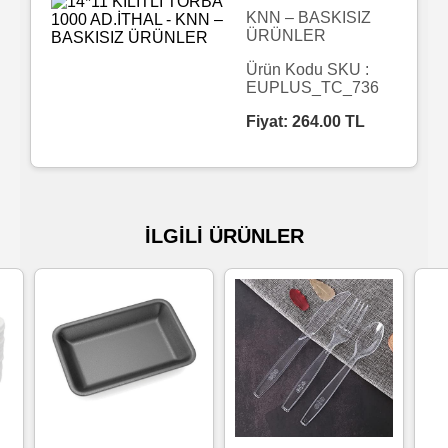
KNN – BASKISIZ
ÜRÜNLER
Islak
Havlu
Ürün Kodu SKU :
EUPLUS_TC_736
Fiyat:
264.00
TL
Doublex
/
Triplex
Mendiller
İLGİLİ ÜRÜNLER
Su
Bazlı
Mendiller
Kolonyalı
Mendiller