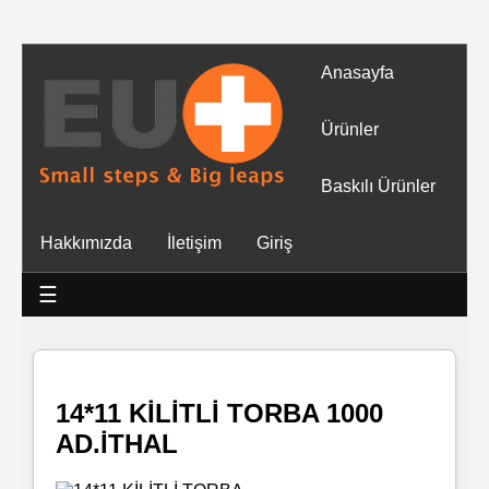
Anasayfa
Tüm
Ürünler
Ürünler
Baskılı Ürünler
Islak
Hakkımızda
İletişim
Giriş
Mendiller
☰
Baskılı
Islak
Mendiller
14*11 KİLİTLİ TORBA 1000
AD.İTHAL
Rulo
Mendil