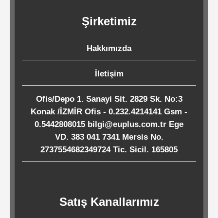
Kağıtları
Şirketimiz
Endüstriyel
Hakkımızda
Temizlik
Ürünleri
İletişim
Ofis/Depo 1. Sanayi Sit. 2829 Sk. No:3
Köpük
Konak /İZMİR Ofis - 0.232.4214141 Gsm -
Kaseler
0.5442808015 bilgi@euplus.com.tr Ege
/
VD. 383 041 7341 Mersis No.
Tabaklar
2737554682349724 Tic. Sicil. 165805
Horeca
Satış Kanallarımız
Endüstri