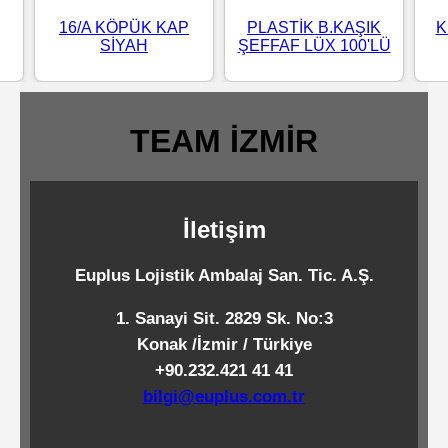
Standart
16/A KÖPÜK KAP
PLASTİK B.KAŞIK
K
SİYAH
ŞEFFAF LÜX 100'LÜ
Islak
Mendiller
TEAM İZMİR
Pipetler
İletişim
Temizlik
Ürünleri
Euplus Lojistik Ambalaj San. Tic. A.Ş.
1. Sanayi Sit. 2829 Sk. No:3
Temizlik
Konak /İzmir / Türkiye
Kimyasalları
+90.232.421 41 41
bilgi@euplus.com.tr
Endüstriyel
Temizlik