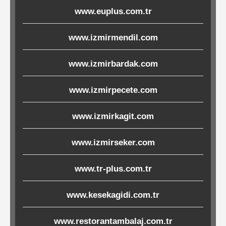
www.euplus.com.tr
Ürünleri
www.izmirmendil.com
Melamin
Ürünler
www.izmirbardak.com
Porselen-
www.izmirpecete.com
Seramik
www.izmirkagit.com
Cam
www.izmirseker.com
Buklet
Ürünler
www.tr-plus.com.tr
www.kesekagidi.com.tr
Poşetler
www.restorantambalaj.com.tr
&