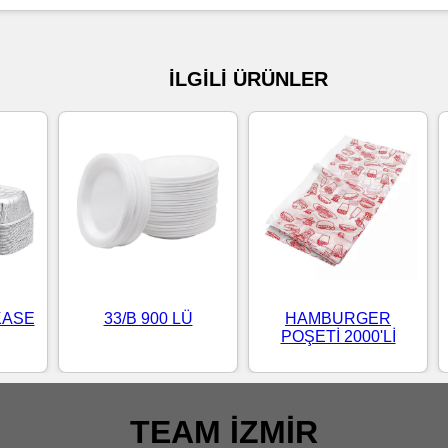
İLGİLİ ÜRÜNLER
KASE
33/B 900 LÜ
HAMBURGER
POŞETİ 2000'Lİ
TEAM İZMİR