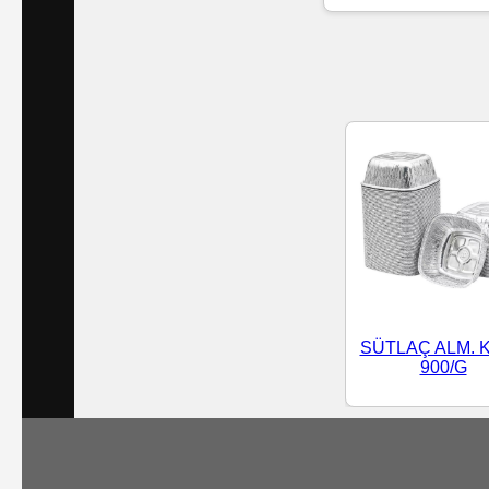
Islak
Havlu
Doublex
/
Triplex
Mendiller
Su
Bazlı
SÜTLAÇ ALM. 
Mendiller
900/G
Kolonyalı
Mendiller