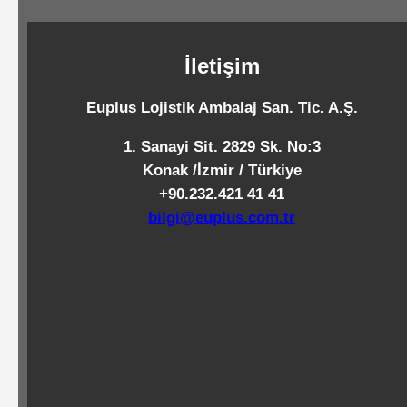
Standart
Islak
İletişim
Mendiller
Euplus Lojistik Ambalaj San. Tic. A.Ş.
Pipetler
1. Sanayi Sit. 2829 Sk. No:3
Konak /İzmir / Türkiye
+90.232.421 41 41
Temizlik
bilgi@euplus.com.tr
Ürünleri
Temizlik
Kimyasalları
Endüstriyel
Temizlik