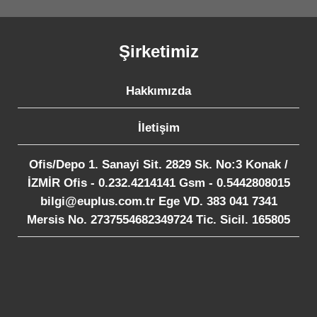
Şirketimiz
Hakkımızda
İletişim
Ofis/Depo 1. Sanayi Sit. 2829 Sk. No:3 Konak /
İZMİR Ofis - 0.232.4214141 Gsm - 0.5442808015
bilgi@euplus.com.tr Ege VD. 383 041 7341
Mersis No. 2737554682349724 Tic. Sicil. 165805