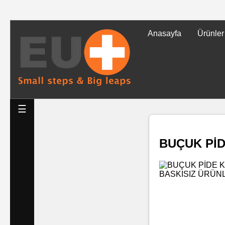
Anasayfa
Ürünler
Tüm
Ürünler
Islak
☰
Mendiller
BUÇUK Pİ
Baskılı
Islak
Mendiller
Rulo
Mendil