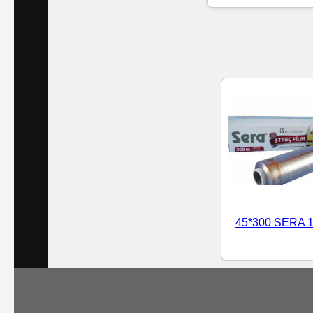
Islak
Havlu
Doublex
/
Triplex
Mendiller
Su
Bazlı
45*300 SERA 1
Mendiller
Kolonyalı
Mendiller