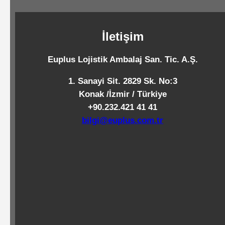
Standart
Islak
İletişim
Mendiller
Euplus Lojistik Ambalaj San. Tic. A.Ş.
Pipetler
1. Sanayi Sit. 2829 Sk. No:3
Konak /İzmir / Türkiye
+90.232.421 41 41
Temizlik
bilgi@euplus.com.tr
Ürünleri
Temizlik
Kimyasalları
Endüstriyel
Temizlik