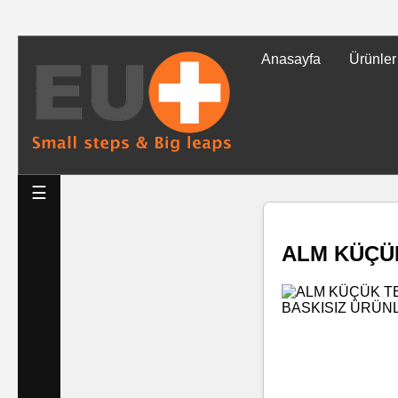
Anasayfa
Ürünler
Tüm
Ürünler
Islak
☰
Mendiller
ALM KÜÇÜ
Baskılı
Islak
Mendiller
Rulo
Mendil