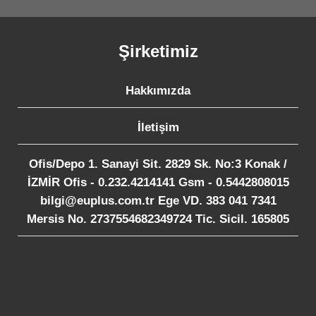
Şirketimiz
Hakkımızda
İletişim
Ofis/Depo 1. Sanayi Sit. 2829 Sk. No:3 Konak /
İZMİR Ofis - 0.232.4214141 Gsm - 0.5442808015
bilgi@euplus.com.tr Ege VD. 383 041 7341
Mersis No. 2737554682349724 Tic. Sicil. 165805