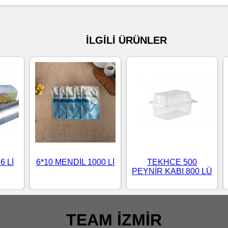
İLGİLİ ÜRÜNLER
6 Lİ
6*10 MENDİL 1000 Lİ
TEKHCE 500
PEYNİR KABI 800 LÜ
TEAM İZMİR