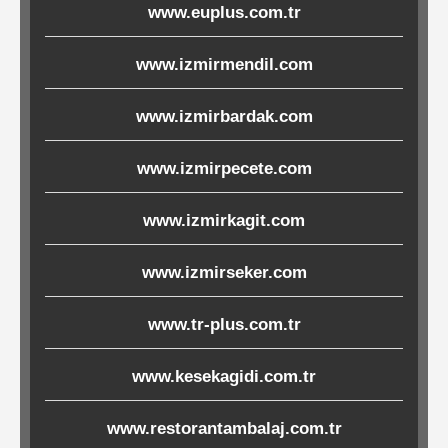
www.euplus.com.tr
Ürünleri
www.izmirmendil.com
Melamin
Ürünler
www.izmirbardak.com
Porselen-
www.izmirpecete.com
Seramik
www.izmirkagit.com
Cam
www.izmirseker.com
Buklet
www.tr-plus.com.tr
Ürünler
www.kesekagidi.com.tr
Poşetler
www.restorantambalaj.com.tr
&