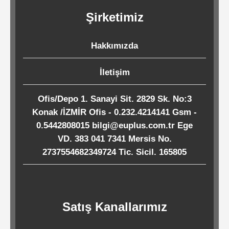
Kağıtları
Şirketimiz
Endüstriyel
Hakkımızda
Temizlik
Ürünleri
İletişim
Ofis/Depo 1. Sanayi Sit. 2829 Sk. No:3
Köpük
Konak /İZMİR Ofis - 0.232.4214141 Gsm -
Kaseler
0.5442808015 bilgi@euplus.com.tr Ege
/
VD. 383 041 7341 Mersis No.
2737554682349724 Tic. Sicil. 165805
Tabaklar
Horeca
Satış Kanallarımız
Endüstri