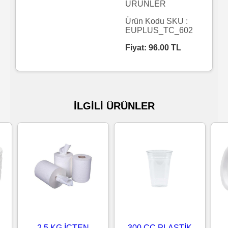
ÜRÜNLER
Islak
Ürün Kodu SKU :
EUPLUS_TC_602
Havlu
Fiyat:
96.00
TL
Doublex
/
Triplex
İLGİLİ ÜRÜNLER
Mendiller
Su
Bazlı
Mendiller
Kolonyalı
Mendiller
2.5 KG İÇTEN
300 CC PLASTİK