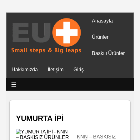
Anasayfa
Tüm
Ürünler
Ürünler
Baskılı Ürünler
Islak
Hakkımızda
İletişim
Giriş
Mendiller
☰
Baskılı
Islak
Mendiller
YUMURTA İPİ
Rulo
Mendil
KNN – BASKISIZ