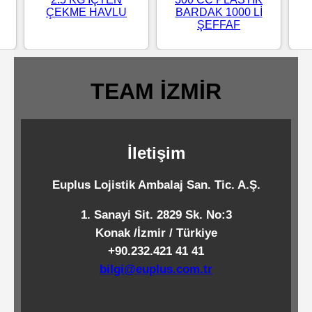
ÇEKME HAVLU
BARDAK 1000 Lİ
Standart
ŞEFFAF
Islak
Mendiller
TEAM İZMİR
Pipetler
İletişim
Temizlik
Ürünleri
Euplus Lojistik Ambalaj San. Tic. A.Ş.
1. Sanayi Sit. 2829 Sk. No:3
Temizlik
Konak /İzmir / Türkiye
Kimyasalları
+90.232.421 41 41
bilgi@euplus.com.tr
Endüstriyel
Temizlik