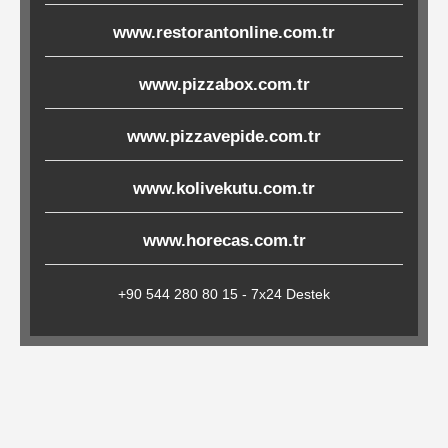
Çöp
www.restorantonline.com.tr
Torbaları
www.pizzabox.com.tr
Tepsi
www.pizzavepide.com.tr
Altlıkları
www.kolivekutu.com.tr
&
Amerikan
www.horecas.com.tr
Servisler
&
+90 544 280 80 15 - 7x24 Destek
Kağıt
Kırtasiye
Ürünleri