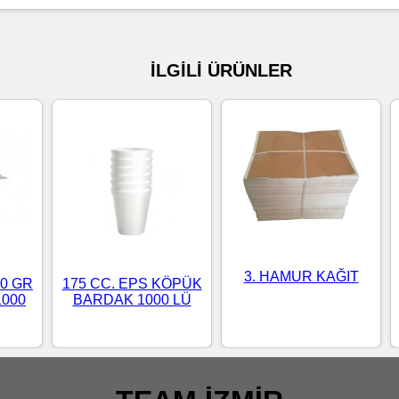
İLGİLİ ÜRÜNLER
3. HAMUR KAĞIT
0 GR
175 CC. EPS KÖPÜK
1000
BARDAK 1000 LÜ