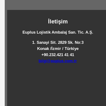
Standart
Islak
Mendiller
İletişim
Euplus Lojistik Ambalaj San. Tic. A.Ş.
Pipetler
1. Sanayi Sit. 2829 Sk. No:3
Konak /İzmir / Türkiye
+90.232.421 41 41
Temizlik
bilgi@euplus.com.tr
Ürünleri
Temizlik
Kimyasalları
Endüstriyel
Temizlik