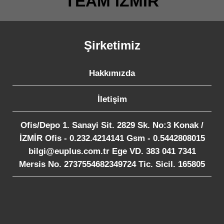
TEAM İZMİR
Şirketimiz
Hakkımızda
İletişim
Ofis/Depo 1. Sanayi Sit. 2829 Sk. No:3 Konak /
İZMİR Ofis - 0.232.4214141 Gsm - 0.5442808015
bilgi@euplus.com.tr Ege VD. 383 041 7341
Mersis No. 2737554682349724 Tic. Sicil. 165805