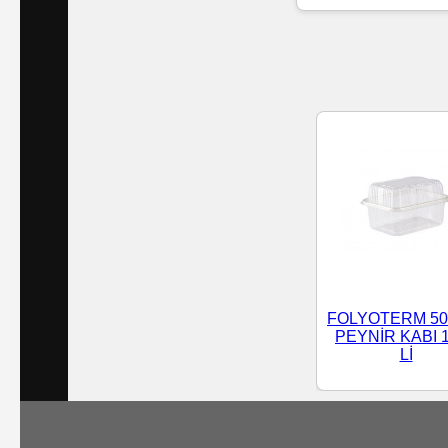
Islak
Havlu
Doublex
/
Triplex
Mendiller
Su
Bazlı
FOLYOTERM 50
Mendiller
PEYNİR KABI 
Lİ
Kolonyalı
Mendiller