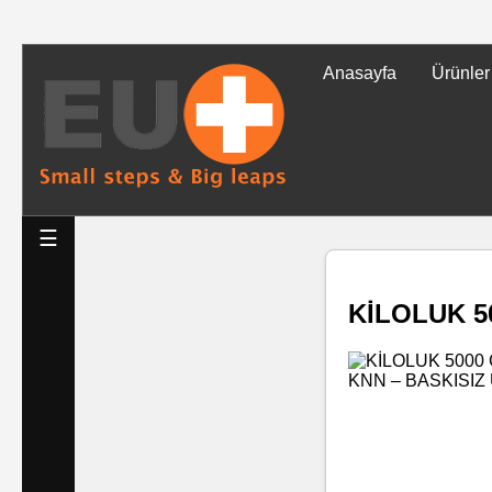
Anasayfa
Ürünler
Tüm
Ürünler
Islak
☰
Mendiller
KİLOLUK 5
Baskılı
Islak
Mendiller
Rulo
Mendil