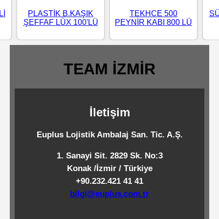
Standart
Lİ
PLASTİK B.KAŞIK
TEKHCE 500
SÜ
ŞEFFAF LÜX 100'LÜ
PEYNİR KABI 800 LÜ
Islak
Mendiller
TEAM İZMİR
Pipetler
İletişim
Temizlik
Ürünleri
Euplus Lojistik Ambalaj San. Tic. A.Ş.
1. Sanayi Sit. 2829 Sk. No:3
Temizlik
Konak /İzmir / Türkiye
Kimyasalları
+90.232.421 41 41
bilgi@euplus.com.tr
Endüstriyel
Temizlik