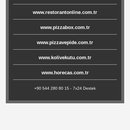
Çöp
www.restorantonline.com.tr
Torbaları
www.pizzabox.com.tr
Tepsi
www.pizzavepide.com.tr
Altlıkları
&
www.kolivekutu.com.tr
Amerikan
Servisler
www.horecas.com.tr
&
Kağıt
+90 544 280 80 15 - 7x24 Destek
Kırtasiye
Ürünleri