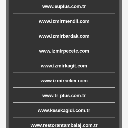
www.euplus.com.tr
Ürünleri
www.izmirmendil.com
Melamin
Ürünler
www.izmirbardak.com
Porselen-
www.izmirpecete.com
Seramik
www.izmirkagit.com
Cam
www.izmirseker.com
Buklet
Ürünler
www.tr-plus.com.tr
www.kesekagidi.com.tr
Poşetler
www.restorantambalaj.com.tr
&