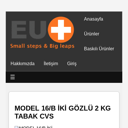
Anasayfa
Tüm
Ürünler
Ürünler
Baskılı Ürünler
Islak
Hakkımızda
İletişim
Giriş
Mendiller
☰
Baskılı
Islak
Mendiller
MODEL 16/B İKİ GÖZLÜ 2 KG
TABAK CVS
Rulo
Mendil