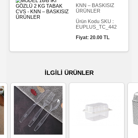
KNN – BASKISIZ
ÜRÜNLER
Islak
Havlu
Ürün Kodu SKU :
EUPLUS_TC_442
Fiyat:
20.00
TL
Doublex
/
Triplex
Mendiller
İLGİLİ ÜRÜNLER
Su
Bazlı
Mendiller
Kolonyalı
Mendiller