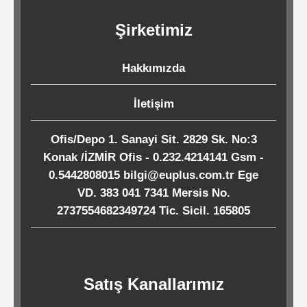
Kağıtları
Şirketimiz
Endüstriyel
Hakkımızda
Temizlik
Ürünleri
İletişim
Ofis/Depo 1. Sanayi Sit. 2829 Sk. No:3
Köpük
Konak /İZMİR Ofis - 0.232.4214141 Gsm -
Kaseler
0.5442808015 bilgi@euplus.com.tr Ege
/
VD. 383 041 7341 Mersis No.
Tabaklar
2737554682349724 Tic. Sicil. 165805
Horeca
Satış Kanallarımız
Endüstri