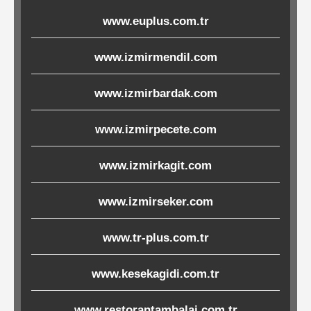
Ürünleri
www.euplus.com.tr
Melamin
www.izmirmendil.com
Ürünler
www.izmirbardak.com
Porselen-
www.izmirpecete.com
Seramik
www.izmirkagit.com
Cam
www.izmirseker.com
Buklet
Ürünler
www.tr-plus.com.tr
www.kesekagidi.com.tr
Poşetler
&
www.restorantambalaj.com.tr