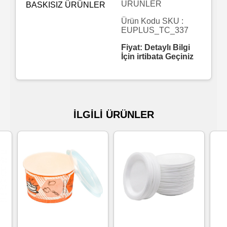
ÜRÜNLER
Islak
Ürün Kodu SKU :
EUPLUS_TC_337
Havlu
Fiyat: Detaylı Bilgi
İçin irtibata Geçiniz
Doublex
/
Triplex
Mendiller
İLGİLİ ÜRÜNLER
Su
Bazlı
Mendiller
Kolonyalı
Mendiller