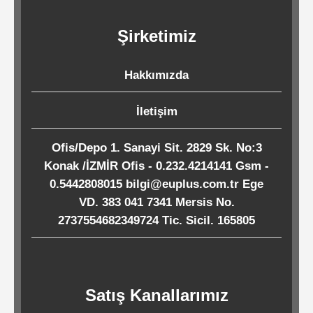
Kağıtları
Şirketimiz
Endüstriyel
Temizlik
Hakkımızda
Ürünleri
İletişim
Köpük
Ofis/Depo 1. Sanayi Sit. 2829 Sk. No:3
Konak /İZMİR Ofis - 0.232.4214141 Gsm -
Kaseler
0.5442808015 bilgi@euplus.com.tr Ege
/
VD. 383 041 7341 Mersis No.
Tabaklar
2737554682349724 Tic. Sicil. 165805
Horeca
Satış Kanallarımız
Endüstri