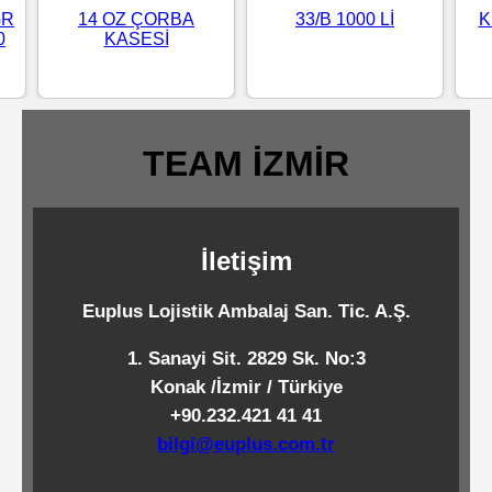
GR
14 OZ ÇORBA
33/B 1000 Lİ
K
Standart
0
KASESİ
Islak
Mendiller
TEAM İZMİR
Pipetler
İletişim
Temizlik
Ürünleri
Euplus Lojistik Ambalaj San. Tic. A.Ş.
Temizlik
1. Sanayi Sit. 2829 Sk. No:3
Konak /İzmir / Türkiye
Kimyasalları
+90.232.421 41 41
bilgi@euplus.com.tr
Endüstriyel
Temizlik