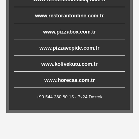
Çöp
Torbaları
www.restorantonline.com.tr
www.pizzabox.com.tr
Tepsi
www.pizzavepide.com.tr
Altlıkları
&
www.kolivekutu.com.tr
Amerikan
Servisler
www.horecas.com.tr
&
Kağıt
+90 544 280 80 15 - 7x24 Destek
Kırtasiye
Ürünleri