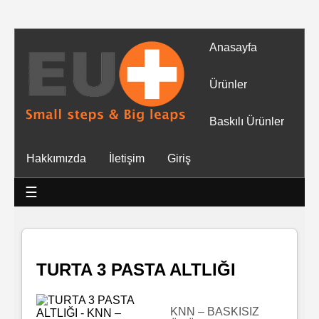
Anasayfa
Tüm
Ürünler
Ürünler
Baskılı Ürünler
Islak
Hakkımızda
İletişim
Giriş
Mendiller
☰
Baskılı
Islak
Mendiller
TURTA 3 PASTA ALTLIĞI
Rulo
Mendil
KNN – BASKISIZ