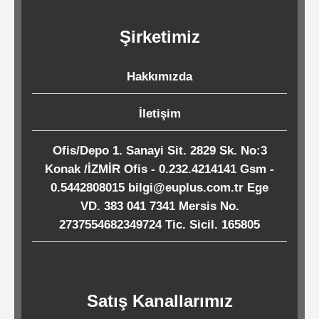
Kağıtları
Şirketimiz
Endüstriyel
Temizlik
Hakkımızda
Ürünleri
İletişim
Köpük
Ofis/Depo 1. Sanayi Sit. 2829 Sk. No:3
Konak /İZMİR Ofis - 0.232.4214141 Gsm -
Kaseler
0.5442808015 bilgi@euplus.com.tr Ege
/
VD. 383 041 7341 Mersis No.
Tabaklar
2737554682349724 Tic. Sicil. 165805
Horeca
Satış Kanallarımız
Endüstri