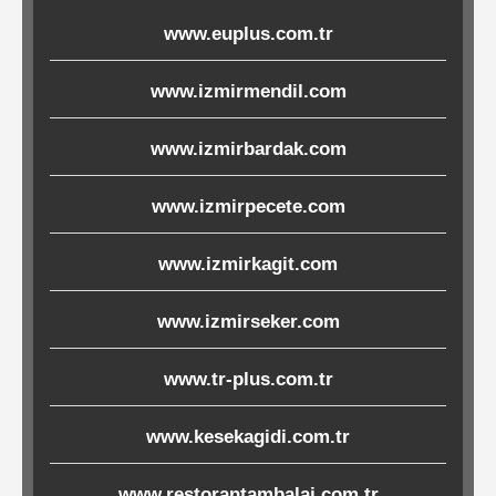
Ürünleri
www.euplus.com.tr
Melamin
www.izmirmendil.com
Ürünler
www.izmirbardak.com
Porselen-
www.izmirpecete.com
Seramik
www.izmirkagit.com
Cam
www.izmirseker.com
Buklet
Ürünler
www.tr-plus.com.tr
www.kesekagidi.com.tr
Poşetler
&
www.restorantambalaj.com.tr