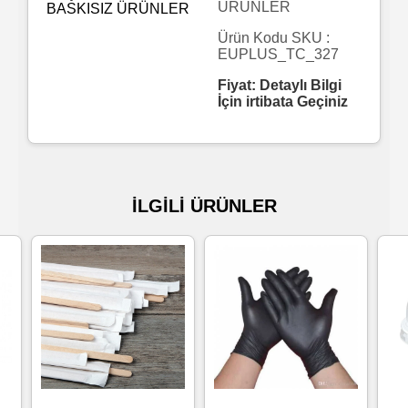
ÜRÜNLER
Islak
Ürün Kodu SKU :
EUPLUS_TC_327
Havlu
Fiyat: Detaylı Bilgi
İçin irtibata Geçiniz
Doublex
/
Triplex
Mendiller
İLGİLİ ÜRÜNLER
Su
Bazlı
Mendiller
Kolonyalı
Mendiller