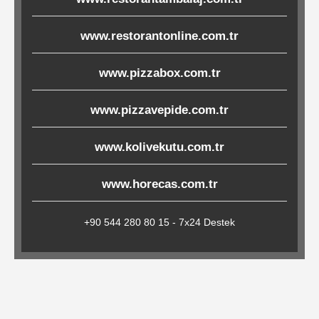
Çöp
Torbaları
www.restorantonline.com.tr
www.pizzabox.com.tr
Tepsi
www.pizzavepide.com.tr
Altlıkları
&
www.kolivekutu.com.tr
Amerikan
Servisler
www.horecas.com.tr
&
Kağıt
+90 544 280 80 15 - 7x24 Destek
Kırtasiye
Ürünleri