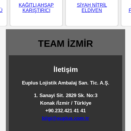
KAĞITLI AHŞAP
SİYAH NİTRİL
Standart
LÜ
KARIŞTIRICI
ELDİVEN
Islak
Mendiller
TEAM İZMİR
Pipetler
İletişim
Temizlik
Ürünleri
Euplus Lojistik Ambalaj San. Tic. A.Ş.
Temizlik
1. Sanayi Sit. 2829 Sk. No:3
Konak /İzmir / Türkiye
Kimyasalları
+90.232.421 41 41
bilgi@euplus.com.tr
Endüstriyel
Temizlik