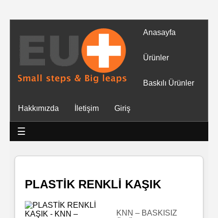
Anasayfa
Tüm
Ürünler
Ürünler
Baskılı Ürünler
Islak
Hakkımızda
İletişim
Giriş
Mendiller
☰
Baskılı
Islak
Mendiller
PLASTİK RENKLİ KAŞIK
Rulo
Mendil
KNN – BASKISIZ