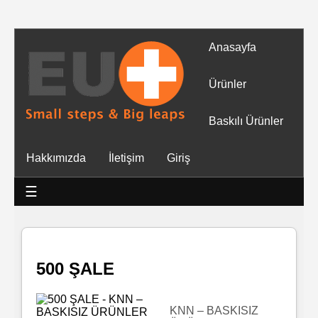
Anasayfa
Tüm
Ürünler
Ürünler
Baskılı Ürünler
Islak
Hakkımızda
İletişim
Giriş
Mendiller
☰
Baskılı
Islak
Mendiller
500 ŞALE
Rulo
Mendil
KNN – BASKISIZ