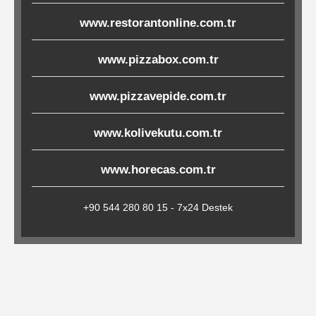
Çöp
www.restorantonline.com.tr
Torbaları
www.pizzabox.com.tr
Tepsi
www.pizzavepide.com.tr
Altlıkları
www.kolivekutu.com.tr
&
Amerikan
www.horecas.com.tr
Servisler
&
+90 544 280 80 15 - 7x24 Destek
Kağıt
Kırtasiye
Ürünleri