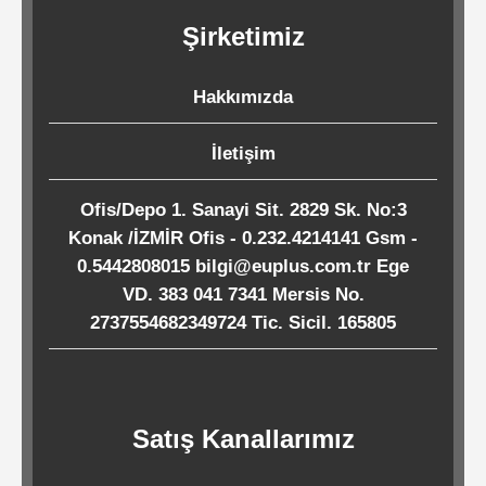
Kağıtları
Şirketimiz
Endüstriyel
Hakkımızda
Temizlik
Ürünleri
İletişim
Ofis/Depo 1. Sanayi Sit. 2829 Sk. No:3
Köpük
Konak /İZMİR Ofis - 0.232.4214141 Gsm -
Kaseler
0.5442808015 bilgi@euplus.com.tr Ege
/
VD. 383 041 7341 Mersis No.
2737554682349724 Tic. Sicil. 165805
Tabaklar
Horeca
Satış Kanallarımız
Endüstri