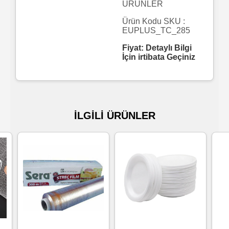
ÜRÜNLER
Islak
Ürün Kodu SKU :
EUPLUS_TC_285
Havlu
Fiyat: Detaylı Bilgi
İçin irtibata Geçiniz
Doublex
/
Triplex
Mendiller
İLGİLİ ÜRÜNLER
Su
Bazlı
Mendiller
Kolonyalı
Mendiller