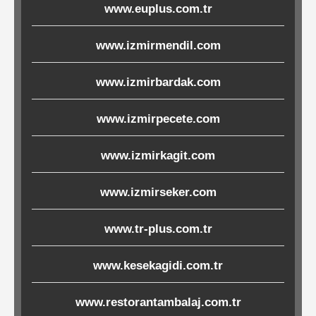
www.euplus.com.tr
Ürünleri
www.izmirmendil.com
Melamin
Ürünler
www.izmirbardak.com
Porselen-
www.izmirpecete.com
Seramik
www.izmirkagit.com
Cam
www.izmirseker.com
Buklet
www.tr-plus.com.tr
Ürünler
www.kesekagidi.com.tr
Poşetler
www.restorantambalaj.com.tr
&