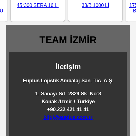
K
45*300 SERA 16 Lİ
33/B 1000 Lİ
17
Standart
LÜ
B
Islak
Mendiller
TEAM İZMİR
Pipetler
İletişim
Temizlik
Ürünleri
Euplus Lojistik Ambalaj San. Tic. A.Ş.
1. Sanayi Sit. 2829 Sk. No:3
Temizlik
Konak /İzmir / Türkiye
Kimyasalları
+90.232.421 41 41
bilgi@euplus.com.tr
Endüstriyel
Temizlik