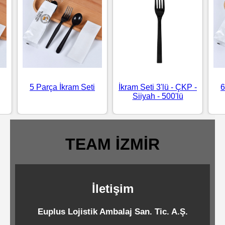
Standart
Islak
Mendiller
Pipetler
5 Parça İkram Seti
İkram Seti 3'lü - ÇKP -
6
Siiyah - 500'lü
Temizlik
Ürünleri
TEAM İZMİR
Temizlik
Kimyasalları
İletişim
Endüstriyel
Euplus Lojistik Ambalaj San. Tic. A.Ş.
Temizlik