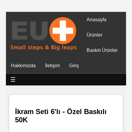
Anasayfa
Tüm
Ürünler
Ürünler
Baskılı Ürünler
Islak
Hakkımızda
İletişim
Giriş
Mendiller
☰
Baskılı
Islak
Mendiller
İkram Seti 6'lı - Özel Baskılı
50K
Rulo
Mendil