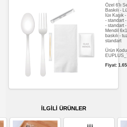
Özel 6'lı S
Baskılı - L
Islak
lüx Kaşık 
Havlu
- standart 
- standart -
Mendil 6x1
Doublex
baskılı - tu
standart
/
Ürün Kodu
Triplex
EUPLUS_
Mendiller
Fiyat:
1.65
Su
Bazlı
Mendiller
İLGİLİ ÜRÜNLER
Kolonyalı
Mendiller