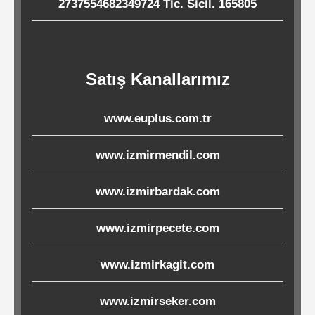
2737554682349724 Tic. Sicil. 165805
Ürünleri
Melamin
Ürünler
Satış Kanallarımız
Porselen-
www.euplus.com.tr
Seramik
www.izmirmendil.com
Cam
www.izmirbardak.com
Buklet
www.izmirpecete.com
Ürünler
www.izmirkagit.com
Poşetler
www.izmirseker.com
&