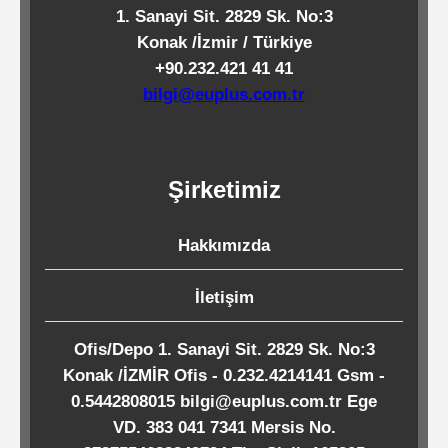
1. Sanayi Sit. 2829 Sk. No:3
Kağıtları
Konak /İzmir / Türkiye
+90.232.421 41 41
Endüstriyel
bilgi@euplus.com.tr
Temizlik
Ürünleri
Şirketimiz
Köpük
Kaseler
Hakkımızda
/
İletişim
Tabaklar
Ofis/Depo 1. Sanayi Sit. 2829 Sk. No:3
Konak /İZMİR Ofis - 0.232.4214141 Gsm -
Horeca
0.5442808015 bilgi@euplus.com.tr Ege
VD. 383 041 7341 Mersis No.
Endüstri