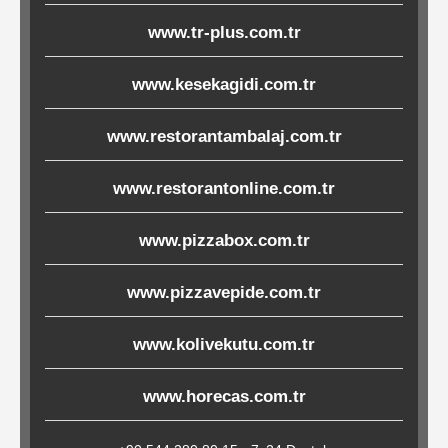
Çöp
www.tr-plus.com.tr
Torbaları
www.kesekagidi.com.tr
Tepsi
www.restorantambalaj.com.tr
Altlıkları
www.restorantonline.com.tr
&
Amerikan
www.pizzabox.com.tr
Servisler
&
www.pizzavepide.com.tr
Kağıt
www.kolivekutu.com.tr
Kırtasiye
www.horecas.com.tr
Ürünleri