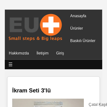
Anasayfa
Tüm
Ürünler
Ürünler
Baskılı Ürünler
Islak
Hakkımızda
İletişim
Giriş
Mendiller
☰
Baskılı
Islak
Mendiller
İkram Seti 3'lü
Rulo
Mendil
Çatal Kaşı