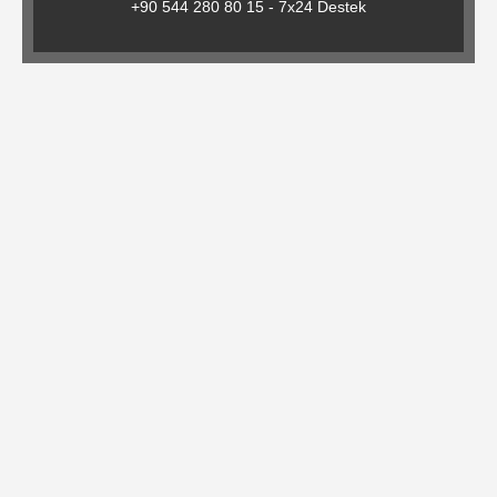
+90 544 280 80 15 - 7x24 Destek
Gıda
Ürünleri
Baskılı
Kutu
ve
Koliler
Sektörler
Cafe
/