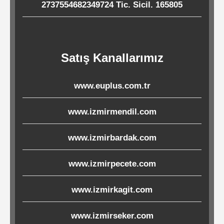
2737554682349724 Tic. Sicil. 165805
Ürünleri
Melamin
Ürünler
Satış Kanallarımız
Porselen-
www.euplus.com.tr
Seramik
www.izmirmendil.com
Cam
www.izmirbardak.com
Buklet
www.izmirpecete.com
Ürünler
www.izmirkagit.com
Poşetler
www.izmirseker.com
&