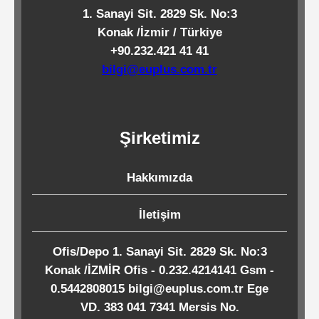
1. Sanayi Sit. 2829 Sk. No:3
Kağıtları
Konak /İzmir / Türkiye
+90.232.421 41 41
Endüstriyel
bilgi@euplus.com.tr
Temizlik
Ürünleri
Şirketimiz
Köpük
Kaseler
Hakkımızda
/
Tabaklar
İletişim
Ofis/Depo 1. Sanayi Sit. 2829 Sk. No:3
Konak /İZMİR Ofis - 0.232.4214141 Gsm -
Horeca
0.5442808015 bilgi@euplus.com.tr Ege
VD. 383 041 7341 Mersis No.
Endüstri