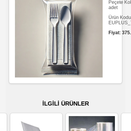
Peçete Ko
adet
Islak
Ürün Kodu
Havlu
EUPLUS_
Fiyat:
375
Doublex
/
Triplex
Mendiller
Su
Bazlı
Mendiller
İLGİLİ ÜRÜNLER
Kolonyalı
Mendiller