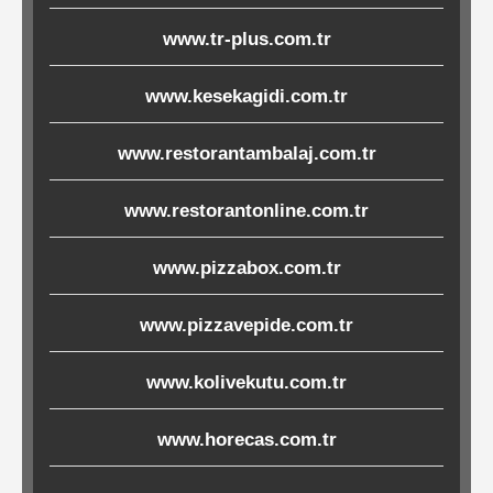
Çöp
www.tr-plus.com.tr
Torbaları
www.kesekagidi.com.tr
Tepsi
www.restorantambalaj.com.tr
Altlıkları
&
www.restorantonline.com.tr
Amerikan
www.pizzabox.com.tr
Servisler
&
www.pizzavepide.com.tr
Kağıt
www.kolivekutu.com.tr
Kırtasiye
www.horecas.com.tr
Ürünleri