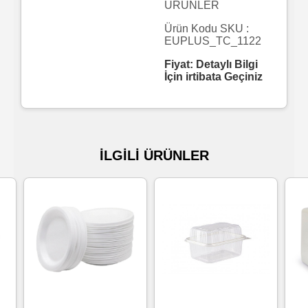
ÜRÜNLER
Islak
Ürün Kodu SKU :
EUPLUS_TC_1122
Havlu
Fiyat: Detaylı Bilgi
İçin irtibata Geçiniz
Doublex
/
Triplex
Mendiller
İLGİLİ ÜRÜNLER
Su
Bazlı
Mendiller
Kolonyalı
Mendiller