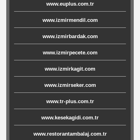
www.euplus.com.tr
Ürünleri
www.izmirmendil.com
Melamin
Ürünler
www.izmirbardak.com
Porselen-
www.izmirpecete.com
Seramik
www.izmirkagit.com
Cam
www.izmirseker.com
Buklet
www.tr-plus.com.tr
Ürünler
www.kesekagidi.com.tr
Poşetler
www.restorantambalaj.com.tr
&