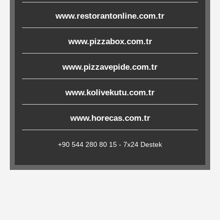
Çöp
www.restorantonline.com.tr
Torbaları
www.pizzabox.com.tr
Tepsi
www.pizzavepide.com.tr
Altlıkları
www.kolivekutu.com.tr
&
Amerikan
www.horecas.com.tr
Servisler
&
+90 544 280 80 15 - 7x24 Destek
Kağıt
Kırtasiye
Ürünleri