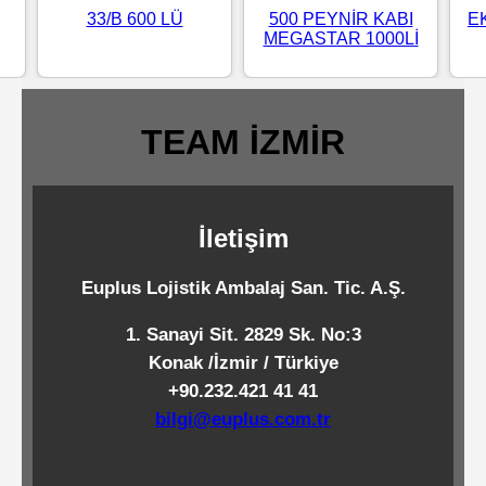
33/B 600 LÜ
500 PEYNİR KABI
E
Standart
MEGASTAR 1000Lİ
Islak
Mendiller
TEAM İZMİR
Pipetler
İletişim
Temizlik
Ürünleri
Euplus Lojistik Ambalaj San. Tic. A.Ş.
1. Sanayi Sit. 2829 Sk. No:3
Temizlik
Konak /İzmir / Türkiye
Kimyasalları
+90.232.421 41 41
bilgi@euplus.com.tr
Endüstriyel
Temizlik