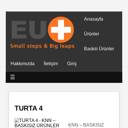
Anasayfa
Tüm
Ürünler
Ürünler
Baskılı Ürünler
Islak
Hakkımızda
İletişim
Giriş
Mendiller
☰
Baskılı
Islak
Mendiller
TURTA 4
Rulo
Mendil
KNN – BASKISIZ