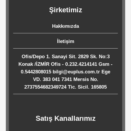
Kağıtları
Şirketimiz
Endüstriyel
Hakkımızda
Temizlik
Ürünleri
İletişim
Ofis/Depo 1. Sanayi Sit. 2829 Sk. No:3
Köpük
Konak /İZMİR Ofis - 0.232.4214141 Gsm -
Kaseler
0.5442808015 bilgi@euplus.com.tr Ege
/
VD. 383 041 7341 Mersis No.
2737554682349724 Tic. Sicil. 165805
Tabaklar
Horeca
Satış Kanallarımız
Endüstri