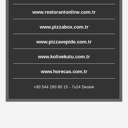
Çöp
www.restorantonline.com.tr
Torbaları
www.pizzabox.com.tr
Tepsi
www.pizzavepide.com.tr
Altlıkları
&
www.kolivekutu.com.tr
Amerikan
Servisler
www.horecas.com.tr
&
Kağıt
+90 544 280 80 15 - 7x24 Destek
Kırtasiye
Ürünleri