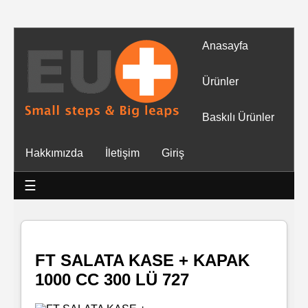
Anasayfa
Tüm
Ürünler
Ürünler
Baskılı Ürünler
Islak
Hakkımızda
İletişim
Giriş
Mendiller
☰
Baskılı
Islak
Mendiller
FT SALATA KASE + KAPAK
1000 CC 300 LÜ 727
Rulo
Mendil