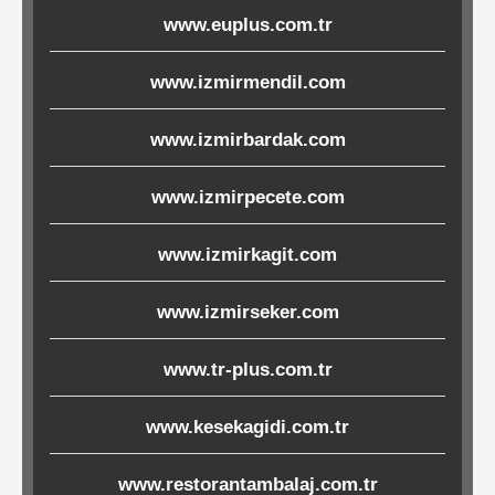
www.euplus.com.tr
Ürünleri
www.izmirmendil.com
Melamin
Ürünler
www.izmirbardak.com
Porselen-
www.izmirpecete.com
Seramik
www.izmirkagit.com
Cam
www.izmirseker.com
Buklet
Ürünler
www.tr-plus.com.tr
www.kesekagidi.com.tr
Poşetler
www.restorantambalaj.com.tr
&