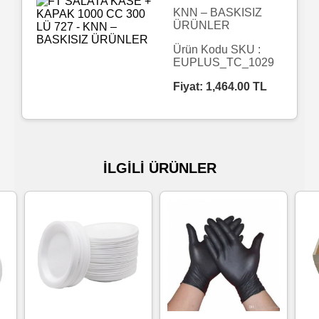
KNN – BASKISIZ
ÜRÜNLER
Islak
Havlu
Ürün Kodu SKU :
EUPLUS_TC_1029
Fiyat:
1,464.00
TL
Doublex
/
Triplex
Mendiller
İLGİLİ ÜRÜNLER
Su
Bazlı
Mendiller
Kolonyalı
Mendiller