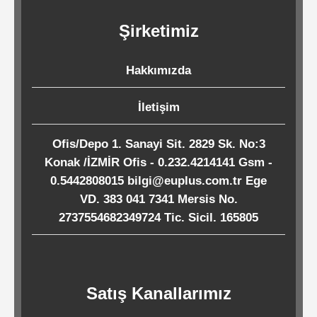
Kağıtları
Şirketimiz
Endüstriyel
Hakkımızda
Temizlik
Ürünleri
İletişim
Ofis/Depo 1. Sanayi Sit. 2829 Sk. No:3
Köpük
Konak /İZMİR Ofis - 0.232.4214141 Gsm -
Kaseler
0.5442808015 bilgi@euplus.com.tr Ege
/
VD. 383 041 7341 Mersis No.
Tabaklar
2737554682349724 Tic. Sicil. 165805
Horeca
Satış Kanallarımız
Endüstri