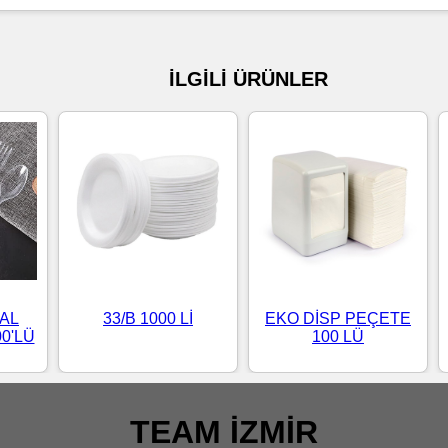
İLGİLİ ÜRÜNLER
TAL
33/B 1000 Lİ
EKO DİSP PEÇETE
0'LÜ
100 LÜ
TEAM İZMİR