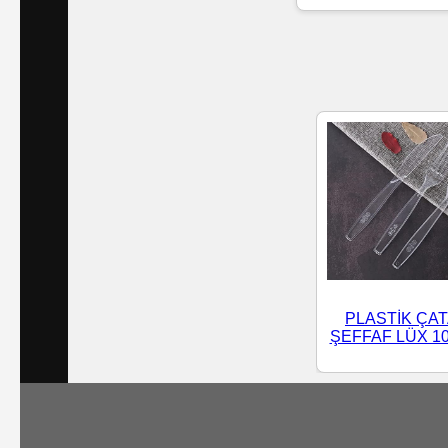
Islak
Havlu
Doublex
/
Triplex
Mendiller
Su
Bazlı
PLASTİK ÇA
Mendiller
ŞEFFAF LÜX 10
Kolonyalı
Mendiller