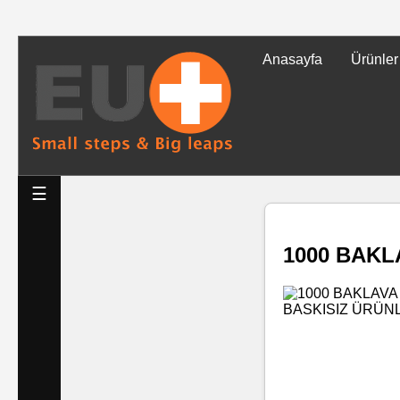
Anasayfa
Ürünler
Tüm
Ürünler
Islak
☰
Mendiller
1000 BAKL
Baskılı
Islak
Mendiller
Rulo
Mendil