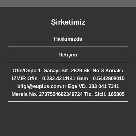
Şirketimiz
Hakkımızda
İletişim
Ofis/Depo 1. Sanayi Sit. 2829 Sk. No:3 Konak /
İZMİR Ofis - 0.232.4214141 Gsm - 0.5442808015
bilgi@euplus.com.tr Ege VD. 383 041 7341
Mersis No. 2737554682349724 Tic. Sicil. 165805