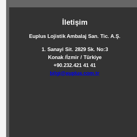
Standart
Islak
İletişim
Mendiller
Euplus Lojistik Ambalaj San. Tic. A.Ş.
Pipetler
1. Sanayi Sit. 2829 Sk. No:3
Konak /İzmir / Türkiye
+90.232.421 41 41
Temizlik
bilgi@euplus.com.tr
Ürünleri
Temizlik
Kimyasalları
Endüstriyel
Temizlik