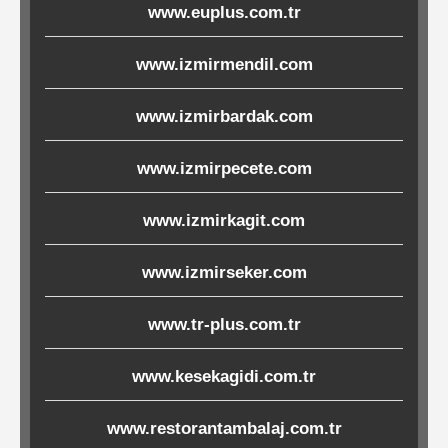
www.euplus.com.tr
Ürünleri
www.izmirmendil.com
Melamin
Ürünler
www.izmirbardak.com
Porselen-
www.izmirpecete.com
Seramik
www.izmirkagit.com
Cam
www.izmirseker.com
Buklet
www.tr-plus.com.tr
Ürünler
www.kesekagidi.com.tr
Poşetler
www.restorantambalaj.com.tr
&