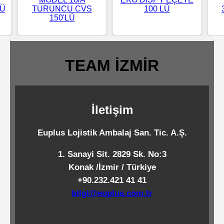
LÜ
TURUNCU CVS
100 LÜ
Standart
150'LÜ
Islak
Mendiller
TEAM İZMİR
Pipetler
İletişim
Temizlik
Ürünleri
Euplus Lojistik Ambalaj San. Tic. A.Ş.
1. Sanayi Sit. 2829 Sk. No:3
Temizlik
Konak /İzmir / Türkiye
Kimyasalları
+90.232.421 41 41
bilgi@euplus.com.tr
Endüstriyel
Temizlik