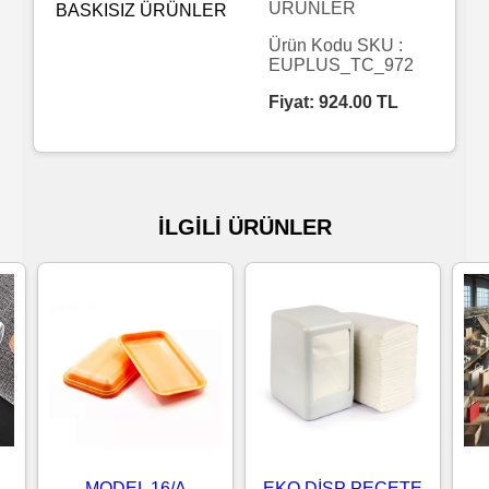
ÜRÜNLER
Islak
Ürün Kodu SKU :
EUPLUS_TC_972
Havlu
Fiyat:
924.00
TL
Doublex
/
Triplex
İLGİLİ ÜRÜNLER
Mendiller
Su
Bazlı
Mendiller
Kolonyalı
Mendiller
K
MODEL 16/A
EKO DİSP PEÇETE