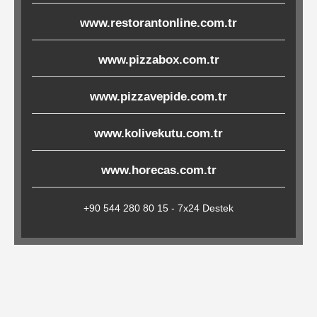
Çöp
www.restorantonline.com.tr
Torbaları
www.pizzabox.com.tr
Tepsi
www.pizzavepide.com.tr
Altlıkları
www.kolivekutu.com.tr
&
Amerikan
www.horecas.com.tr
Servisler
&
+90 544 280 80 15 - 7x24 Destek
Kağıt
Kırtasiye
Ürünleri