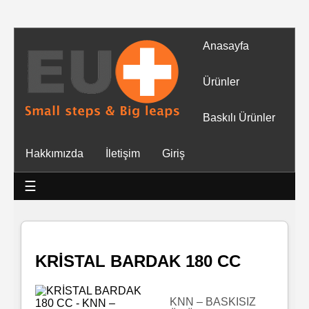
Anasayfa
Tüm
Ürünler
Ürünler
Baskılı Ürünler
Islak
Hakkımızda
İletişim
Giriş
Mendiller
☰
Baskılı
Islak
Mendiller
KRİSTAL BARDAK 180 CC
Rulo
Mendil
KNN – BASKISIZ