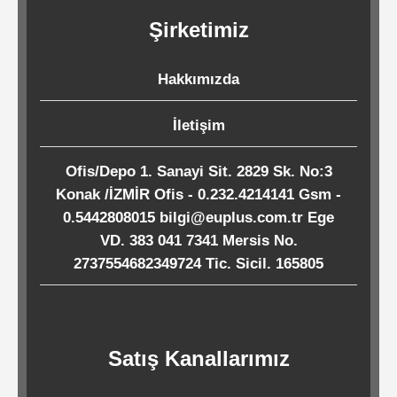
Kağıtları
Şirketimiz
Endüstriyel
Hakkımızda
Temizlik
Ürünleri
İletişim
Ofis/Depo 1. Sanayi Sit. 2829 Sk. No:3
Köpük
Konak /İZMİR Ofis - 0.232.4214141 Gsm -
Kaseler
0.5442808015 bilgi@euplus.com.tr Ege
/
VD. 383 041 7341 Mersis No.
2737554682349724 Tic. Sicil. 165805
Tabaklar
Horeca
Satış Kanallarımız
Endüstri