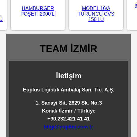
Standart
HAMBURGER
MODEL 16/A
POŞETİ 2000'Lİ
TURUNCU CVS
Islak
LÜ
150'LÜ
Mendiller
TEAM İZMİR
Pipetler
Temizlik
İletişim
Ürünleri
Euplus Lojistik Ambalaj San. Tic. A.Ş.
Temizlik
1. Sanayi Sit. 2829 Sk. No:3
Kimyasalları
Konak /İzmir / Türkiye
+90.232.421 41 41
Endüstriyel
bilgi@euplus.com.tr
Temizlik