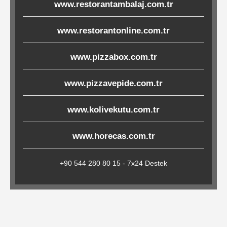
www.restorantambalaj.com.tr
Çöp
Torbaları
www.restorantonline.com.tr
www.pizzabox.com.tr
Tepsi
Altlıkları
www.pizzavepide.com.tr
&
www.kolivekutu.com.tr
Amerikan
Servisler
www.horecas.com.tr
&
Kağıt
+90 544 280 80 15 - 7x24 Destek
Kırtasiye
Ürünleri