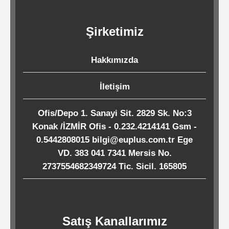
Kağıtları
Şirketimiz
Endüstriyel
Temizlik
Hakkımızda
Ürünleri
İletişim
Köpük
Ofis/Depo 1. Sanayi Sit. 2829 Sk. No:3
Kaseler
Konak /İZMİR Ofis - 0.232.4214141 Gsm -
/
0.5442808015 bilgi@euplus.com.tr Ege
Tabaklar
VD. 383 041 7341 Mersis No.
2737554682349724 Tic. Sicil. 165805
Horeca
Satış Kanallarımız
Endüstri