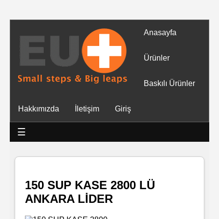
Anasayfa
Tüm
Ürünler
Ürünler
Baskılı Ürünler
Islak
Hakkımızda
İletişim
Giriş
Mendiller
☰
Baskılı
Islak
Mendiller
150 SUP KASE 2800 LÜ
ANKARA LİDER
Rulo
Mendil