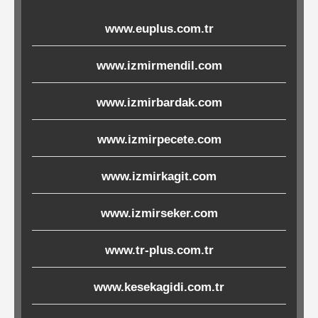
Ürünleri
www.euplus.com.tr
Melamin
www.izmirmendil.com
Ürünler
www.izmirbardak.com
Porselen-
Seramik
www.izmirpecete.com
www.izmirkagit.com
Cam
www.izmirseker.com
Buklet
Ürünler
www.tr-plus.com.tr
www.kesekagidi.com.tr
Poşetler
&