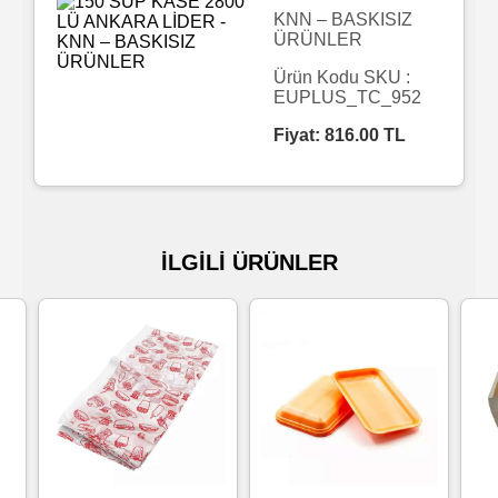
KNN – BASKISIZ
ÜRÜNLER
Islak
Havlu
Ürün Kodu SKU :
EUPLUS_TC_952
Fiyat:
816.00
TL
Doublex
/
Triplex
Mendiller
İLGİLİ ÜRÜNLER
Su
Bazlı
Mendiller
Kolonyalı
Mendiller