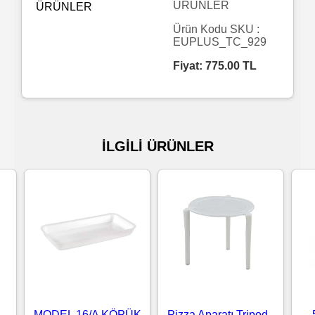
ÜRÜNLER
Islak
Ürün Kodu SKU :
EUPLUS_TC_929
Havlu
Fiyat:
775.00
TL
Doublex
/
Triplex
İLGİLİ ÜRÜNLER
Mendiller
Su
Bazlı
Mendiller
Kolonyalı
Mendiller
MODEL 16/A KÖPÜK
Pizza Aparatı Tripod -