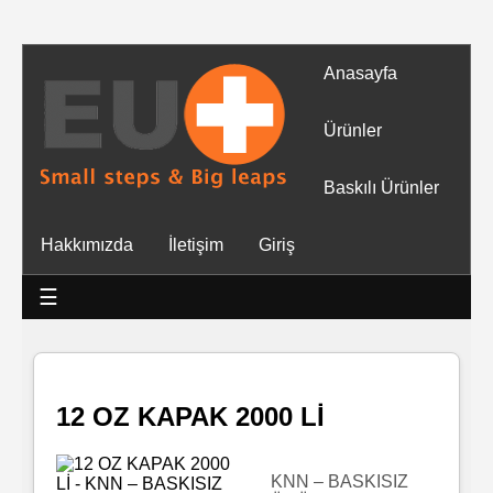
Anasayfa
Tüm
Ürünler
Ürünler
Baskılı Ürünler
Islak
Hakkımızda
İletişim
Giriş
Mendiller
☰
Baskılı
Islak
Mendiller
12 OZ KAPAK 2000 Lİ
Rulo
Mendil
KNN – BASKISIZ