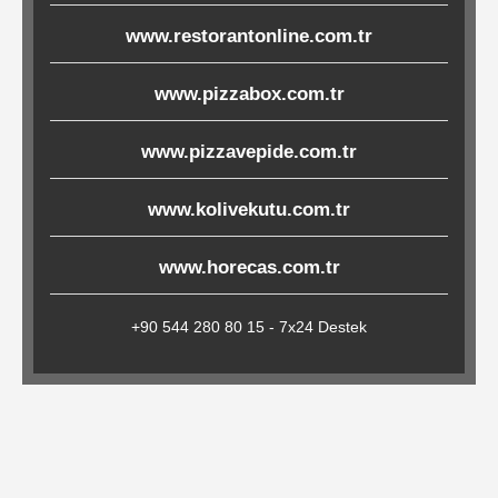
Çöp
www.restorantonline.com.tr
Torbaları
www.pizzabox.com.tr
Tepsi
www.pizzavepide.com.tr
Altlıkları
www.kolivekutu.com.tr
&
Amerikan
www.horecas.com.tr
Servisler
&
+90 544 280 80 15 - 7x24 Destek
Kağıt
Kırtasiye
Ürünleri