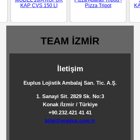
KAP CVS 150 Lİ
Pizza Tripot
KA
Standart
Islak
Mendiller
TEAM İZMİR
Pipetler
İletişim
Temizlik
Ürünleri
Euplus Lojistik Ambalaj San. Tic. A.Ş.
1. Sanayi Sit. 2829 Sk. No:3
Temizlik
Konak /İzmir / Türkiye
Kimyasalları
+90.232.421 41 41
bilgi@euplus.com.tr
Endüstriyel
Temizlik