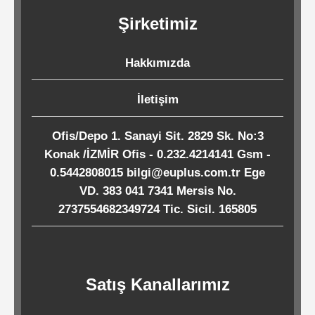
Kağıtları
Şirketimiz
Endüstriyel
Hakkımızda
Temizlik
Ürünleri
İletişim
Ofis/Depo 1. Sanayi Sit. 2829 Sk. No:3
Köpük
Konak /İZMİR Ofis - 0.232.4214141 Gsm -
Kaseler
0.5442808015 bilgi@euplus.com.tr Ege
/
VD. 383 041 7341 Mersis No.
2737554682349724 Tic. Sicil. 165805
Tabaklar
Horeca
Satış Kanallarımız
Endüstri