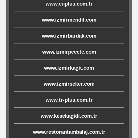
www.euplus.com.tr
Ürünleri
www.izmirmendil.com
Melamin
Ürünler
www.izmirbardak.com
Porselen-
www.izmirpecete.com
Seramik
www.izmirkagit.com
Cam
www.izmirseker.com
Buklet
www.tr-plus.com.tr
Ürünler
www.kesekagidi.com.tr
Poşetler
www.restorantambalaj.com.tr
&