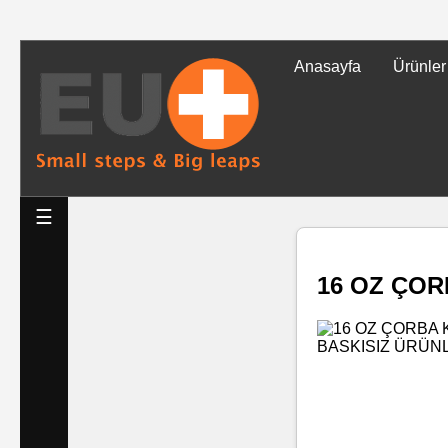
Anasayfa
Ürünler
Tüm
Ürünler
Islak
☰
Mendiller
16 OZ ÇOR
Baskılı
Islak
Mendiller
Rulo
Mendil