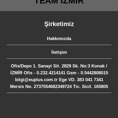
TEAM İZMİR
Şirketimiz
Hakkımızda
İletişim
Ofis/Depo 1. Sanayi Sit. 2829 Sk. No:3 Konak /
İZMİR Ofis - 0.232.4214141 Gsm - 0.5442808015
bilgi@euplus.com.tr Ege VD. 383 041 7341
Mersis No. 2737554682349724 Tic. Sicil. 165805