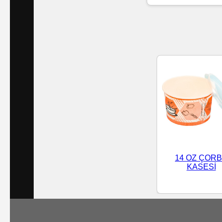
Islak
Havlu
Doublex
/
Triplex
Mendiller
Su
Bazlı
14 OZ ÇOR
Mendiller
KASESİ
Kolonyalı
Mendiller