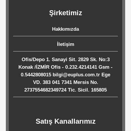
Kağıtları
Şirketimiz
Endüstriyel
Hakkımızda
Temizlik
Ürünleri
İletişim
Ofis/Depo 1. Sanayi Sit. 2829 Sk. No:3
Köpük
Konak /İZMİR Ofis - 0.232.4214141 Gsm -
Kaseler
0.5442808015 bilgi@euplus.com.tr Ege
/
VD. 383 041 7341 Mersis No.
Tabaklar
2737554682349724 Tic. Sicil. 165805
Horeca
Satış Kanallarımız
Endüstri