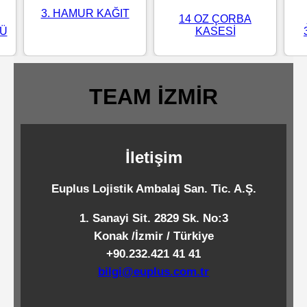
Standart
3. HAMUR KAĞIT
14 OZ ÇORBA
LÜ
KASESİ
Islak
Mendiller
TEAM İZMİR
Pipetler
İletişim
Temizlik
Ürünleri
Euplus Lojistik Ambalaj San. Tic. A.Ş.
1. Sanayi Sit. 2829 Sk. No:3
Temizlik
Konak /İzmir / Türkiye
Kimyasalları
+90.232.421 41 41
bilgi@euplus.com.tr
Endüstriyel
Temizlik