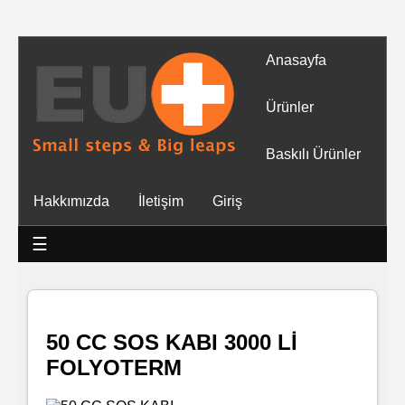
Anasayfa
Tüm
Ürünler
Ürünler
Baskılı Ürünler
Islak
Hakkımızda
İletişim
Giriş
Mendiller
☰
Baskılı
Islak
Mendiller
50 CC SOS KABI 3000 Lİ
FOLYOTERM
Rulo
Mendil