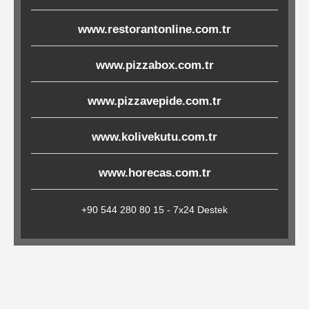
Çöp
www.restorantonline.com.tr
Torbaları
www.pizzabox.com.tr
Tepsi
www.pizzavepide.com.tr
Altlıkları
&
www.kolivekutu.com.tr
Amerikan
Servisler
www.horecas.com.tr
&
Kağıt
+90 544 280 80 15 - 7x24 Destek
Kırtasiye
Ürünleri