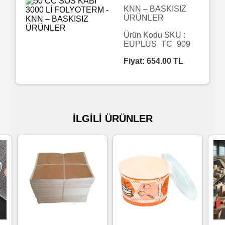
KNN – BASKISIZ
ÜRÜNLER
Islak
Havlu
Ürün Kodu SKU :
EUPLUS_TC_909
Fiyat:
654.00
TL
Doublex
/
Triplex
Mendiller
İLGİLİ ÜRÜNLER
Su
Bazlı
Mendiller
Kolonyalı
Mendiller