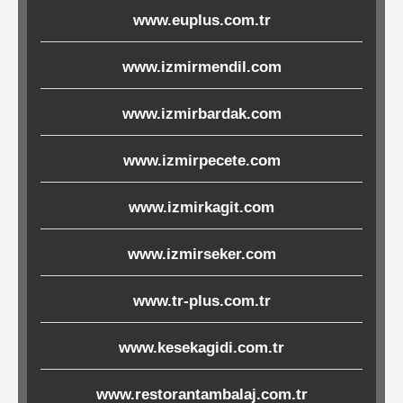
www.euplus.com.tr
Ürünleri
www.izmirmendil.com
Melamin
Ürünler
www.izmirbardak.com
Porselen-
www.izmirpecete.com
Seramik
www.izmirkagit.com
Cam
www.izmirseker.com
Buklet
Ürünler
www.tr-plus.com.tr
www.kesekagidi.com.tr
Poşetler
www.restorantambalaj.com.tr
&