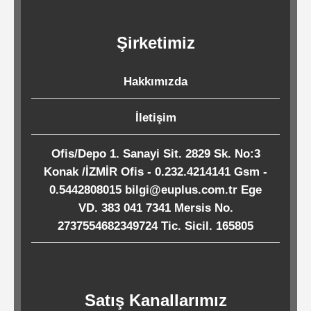
Kağıtları
Şirketimiz
Endüstriyel
Temizlik
Hakkımızda
Ürünleri
İletişim
Köpük
Ofis/Depo 1. Sanayi Sit. 2829 Sk. No:3
Kaseler
Konak /İZMİR Ofis - 0.232.4214141 Gsm -
/
0.5442808015 bilgi@euplus.com.tr Ege
Tabaklar
VD. 383 041 7341 Mersis No.
2737554682349724 Tic. Sicil. 165805
Horeca
Satış Kanallarımız
Endüstri