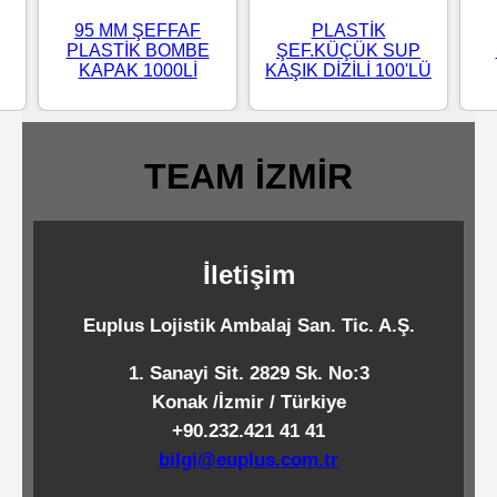
Standart
95 MM ŞEFFAF
PLASTİK
PLASTİK BOMBE
ŞEF.KÜÇÜK SUP
Islak
KAPAK 1000Lİ
KAŞIK DİZİLİ 100'LÜ
Mendiller
TEAM İZMİR
Pipetler
Temizlik
İletişim
Ürünleri
Euplus Lojistik Ambalaj San. Tic. A.Ş.
Temizlik
1. Sanayi Sit. 2829 Sk. No:3
Kimyasalları
Konak /İzmir / Türkiye
+90.232.421 41 41
Endüstriyel
bilgi@euplus.com.tr
Temizlik