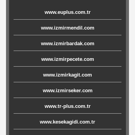
Ürünleri
www.euplus.com.tr
Melamin
www.izmirmendil.com
Ürünler
www.izmirbardak.com
Porselen-
Seramik
www.izmirpecete.com
www.izmirkagit.com
Cam
www.izmirseker.com
Buklet
Ürünler
www.tr-plus.com.tr
www.kesekagidi.com.tr
Poşetler
&