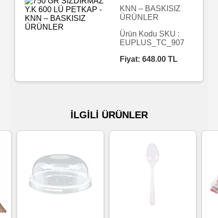
KNN – BASKISIZ
ÜRÜNLER
Islak
Havlu
Ürün Kodu SKU :
EUPLUS_TC_907
Fiyat:
648.00
TL
Doublex
/
Triplex
Mendiller
İLGİLİ ÜRÜNLER
Su
Bazlı
Mendiller
Kolonyalı
Mendiller