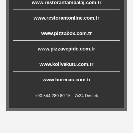
www.restorantambalaj.com.tr
Çöp
Torbaları
www.restorantonline.com.tr
www.pizzabox.com.tr
Tepsi
Altlıkları
www.pizzavepide.com.tr
&
www.kolivekutu.com.tr
Amerikan
Servisler
www.horecas.com.tr
&
Kağıt
+90 544 280 80 15 - 7x24 Destek
Kırtasiye
Ürünleri