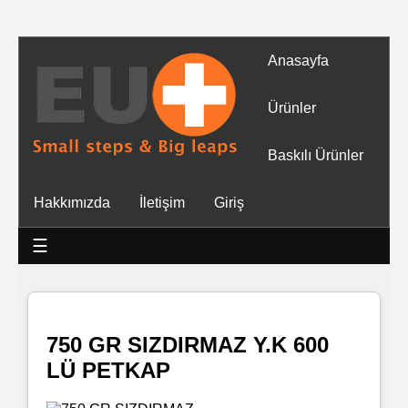
Anasayfa
Tüm
Ürünler
Ürünler
Baskılı Ürünler
Islak
Hakkımızda
İletişim
Giriş
Mendiller
☰
Baskılı
Islak
Mendiller
750 GR SIZDIRMAZ Y.K 600
LÜ PETKAP
Rulo
Mendil