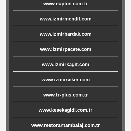
www.euplus.com.tr
Ürünleri
www.izmirmendil.com
Melamin
Ürünler
www.izmirbardak.com
Porselen-
www.izmirpecete.com
Seramik
www.izmirkagit.com
Cam
www.izmirseker.com
Buklet
www.tr-plus.com.tr
Ürünler
www.kesekagidi.com.tr
Poşetler
www.restorantambalaj.com.tr
&