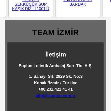
ŞEF.KÜÇÜK SUP
BARDAK
Standart
KAŞIK DİZİLİ 100'LÜ
Islak
Mendiller
TEAM İZMİR
Pipetler
İletişim
Temizlik
Ürünleri
Euplus Lojistik Ambalaj San. Tic. A.Ş.
1. Sanayi Sit. 2829 Sk. No:3
Temizlik
Konak /İzmir / Türkiye
Kimyasalları
+90.232.421 41 41
bilgi@euplus.com.tr
Endüstriyel
Temizlik