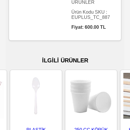
ÜRÜNLER
Islak
Ürün Kodu SKU :
EUPLUS_TC_887
Havlu
Fiyat:
600.00
TL
Doublex
/
Triplex
İLGİLİ ÜRÜNLER
Mendiller
Su
Bazlı
Mendiller
Kolonyalı
Mendiller
PLASTİK
250 CC KÖPÜK