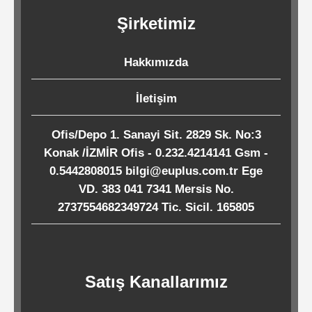
Kağıtları
Şirketimiz
Endüstriyel
Hakkımızda
Temizlik
Ürünleri
İletişim
Ofis/Depo 1. Sanayi Sit. 2829 Sk. No:3
Köpük
Konak /İZMİR Ofis - 0.232.4214141 Gsm -
Kaseler
0.5442808015 bilgi@euplus.com.tr Ege
/
VD. 383 041 7341 Mersis No.
2737554682349724 Tic. Sicil. 165805
Tabaklar
Horeca
Satış Kanallarımız
Endüstri