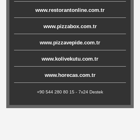
Çöp
www.restorantonline.com.tr
Torbaları
www.pizzabox.com.tr
Tepsi
www.pizzavepide.com.tr
Altlıkları
www.kolivekutu.com.tr
&
Amerikan
www.horecas.com.tr
Servisler
&
+90 544 280 80 15 - 7x24 Destek
Kağıt
Kırtasiye
Ürünleri