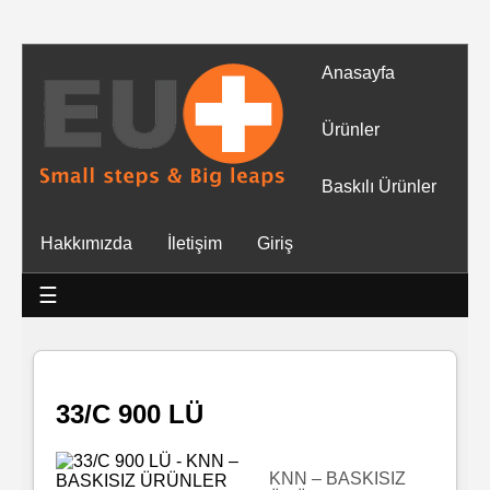
Anasayfa
Tüm
Ürünler
Ürünler
Baskılı Ürünler
Islak
Hakkımızda
İletişim
Giriş
Mendiller
☰
Baskılı
Islak
Mendiller
33/C 900 LÜ
Rulo
Mendil
KNN – BASKISIZ