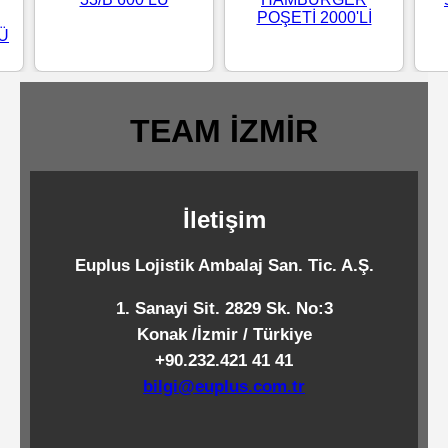
POŞETİ 2000'Lİ
Standart
LÜ
Islak
Mendiller
TEAM İZMİR
Pipetler
İletişim
Temizlik
Ürünleri
Euplus Lojistik Ambalaj San. Tic. A.Ş.
1. Sanayi Sit. 2829 Sk. No:3
Temizlik
Konak /İzmir / Türkiye
Kimyasalları
+90.232.421 41 41
bilgi@euplus.com.tr
Endüstriyel
Temizlik