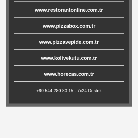
Çöp
www.restorantonline.com.tr
Torbaları
www.pizzabox.com.tr
Tepsi
www.pizzavepide.com.tr
Altlıkları
www.kolivekutu.com.tr
&
Amerikan
www.horecas.com.tr
Servisler
&
+90 544 280 80 15 - 7x24 Destek
Kağıt
Kırtasiye
Ürünleri