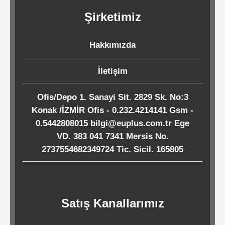
Kağıtları
Şirketimiz
Endüstriyel
Hakkımızda
Temizlik
Ürünleri
İletişim
Ofis/Depo 1. Sanayi Sit. 2829 Sk. No:3
Köpük
Konak /İZMİR Ofis - 0.232.4214141 Gsm -
Kaseler
0.5442808015 bilgi@euplus.com.tr Ege
/
VD. 383 041 7341 Mersis No.
2737554682349724 Tic. Sicil. 165805
Tabaklar
Horeca
Satış Kanallarımız
Endüstri