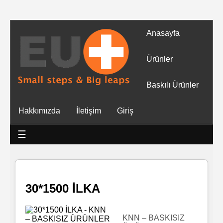
Anasayfa
Tüm
Ürünler
Ürünler
Baskılı Ürünler
Islak
Hakkımızda
İletişim
Giriş
Mendiller
☰
Baskılı
Islak
Mendiller
30*1500 İLKA
Rulo
Mendil
KNN – BASKISIZ