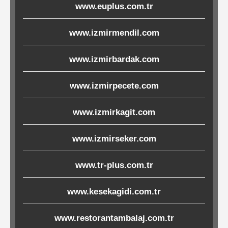
www.euplus.com.tr
Ürünleri
www.izmirmendil.com
Melamin
Ürünler
www.izmirbardak.com
Porselen-
www.izmirpecete.com
Seramik
www.izmirkagit.com
Cam
www.izmirseker.com
Buklet
www.tr-plus.com.tr
Ürünler
www.kesekagidi.com.tr
Poşetler
www.restorantambalaj.com.tr
&