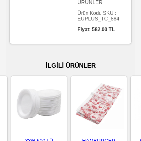
ÜRÜNLER
Islak
Ürün Kodu SKU :
EUPLUS_TC_884
Havlu
Fiyat:
582.00
TL
Doublex
/
Triplex
İLGİLİ ÜRÜNLER
Mendiller
Su
Bazlı
Mendiller
Kolonyalı
Mendiller
33/B 600 LÜ
HAMBURGER