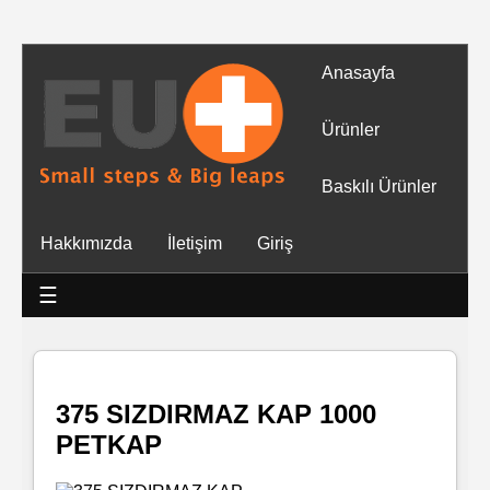
Anasayfa
Tüm
Ürünler
Ürünler
Baskılı Ürünler
Islak
Hakkımızda
İletişim
Giriş
Mendiller
☰
Baskılı
Islak
Mendiller
375 SIZDIRMAZ KAP 1000
PETKAP
Rulo
Mendil