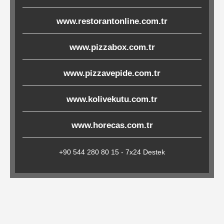
Çöp
www.restorantonline.com.tr
Torbaları
www.pizzabox.com.tr
Tepsi
www.pizzavepide.com.tr
Altlıkları
&
www.kolivekutu.com.tr
Amerikan
Servisler
www.horecas.com.tr
&
Kağıt
+90 544 280 80 15 - 7x24 Destek
Kırtasiye
Ürünleri