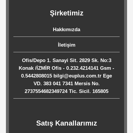
Kağıtları
Şirketimiz
Endüstriyel
Hakkımızda
Temizlik
Ürünleri
İletişim
Ofis/Depo 1. Sanayi Sit. 2829 Sk. No:3
Köpük
Konak /İZMİR Ofis - 0.232.4214141 Gsm -
Kaseler
0.5442808015 bilgi@euplus.com.tr Ege
/
VD. 383 041 7341 Mersis No.
Tabaklar
2737554682349724 Tic. Sicil. 165805
Horeca
Satış Kanallarımız
Endüstri