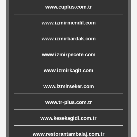
www.euplus.com.tr
Ürünleri
www.izmirmendil.com
Melamin
Ürünler
www.izmirbardak.com
Porselen-
www.izmirpecete.com
Seramik
www.izmirkagit.com
Cam
www.izmirseker.com
Buklet
Ürünler
www.tr-plus.com.tr
www.kesekagidi.com.tr
Poşetler
www.restorantambalaj.com.tr
&