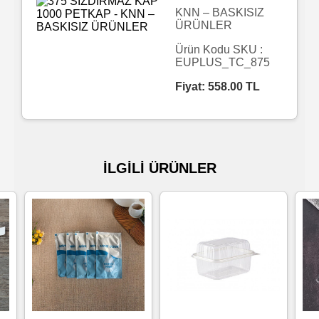
KNN – BASKISIZ
ÜRÜNLER
Islak
Havlu
Ürün Kodu SKU :
EUPLUS_TC_875
Fiyat:
558.00
TL
Doublex
/
Triplex
Mendiller
İLGİLİ ÜRÜNLER
Su
Bazlı
Mendiller
Kolonyalı
Mendiller