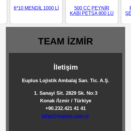
Standart
6*10 MENDİL 1000 Lİ
500 CC PEYNİR
KABI PETSA 800 LÜ
ŞE
Islak
Mendiller
TEAM İZMİR
Pipetler
İletişim
Temizlik
Ürünleri
Euplus Lojistik Ambalaj San. Tic. A.Ş.
1. Sanayi Sit. 2829 Sk. No:3
Temizlik
Konak /İzmir / Türkiye
Kimyasalları
+90.232.421 41 41
bilgi@euplus.com.tr
Endüstriyel
Temizlik