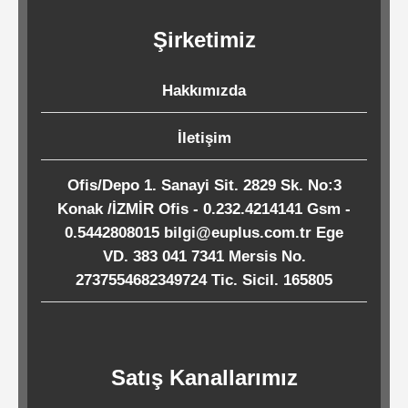
Kağıtları
Şirketimiz
Endüstriyel
Hakkımızda
Temizlik
Ürünleri
İletişim
Ofis/Depo 1. Sanayi Sit. 2829 Sk. No:3
Köpük
Konak /İZMİR Ofis - 0.232.4214141 Gsm -
Kaseler
0.5442808015 bilgi@euplus.com.tr Ege
/
VD. 383 041 7341 Mersis No.
Tabaklar
2737554682349724 Tic. Sicil. 165805
Horeca
Satış Kanallarımız
Endüstri