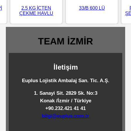
Standart
İ
2.5 KG İÇTEN
33/B 600 LÜ
ÇEKME HAVLU
ŞE
Islak
Mendiller
TEAM İZMİR
Pipetler
İletişim
Temizlik
Ürünleri
Euplus Lojistik Ambalaj San. Tic. A.Ş.
1. Sanayi Sit. 2829 Sk. No:3
Temizlik
Konak /İzmir / Türkiye
Kimyasalları
+90.232.421 41 41
bilgi@euplus.com.tr
Endüstriyel
Temizlik