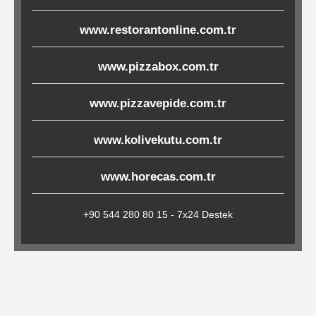
Çöp
www.restorantonline.com.tr
Torbaları
www.pizzabox.com.tr
Tepsi
www.pizzavepide.com.tr
Altlıkları
&
www.kolivekutu.com.tr
Amerikan
Servisler
www.horecas.com.tr
&
Kağıt
+90 544 280 80 15 - 7x24 Destek
Kırtasiye
Ürünleri