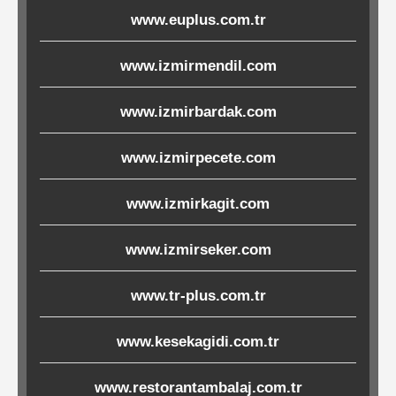
www.euplus.com.tr
Ürünleri
www.izmirmendil.com
Melamin
Ürünler
www.izmirbardak.com
Porselen-
www.izmirpecete.com
Seramik
www.izmirkagit.com
Cam
www.izmirseker.com
Buklet
Ürünler
www.tr-plus.com.tr
www.kesekagidi.com.tr
Poşetler
www.restorantambalaj.com.tr
&