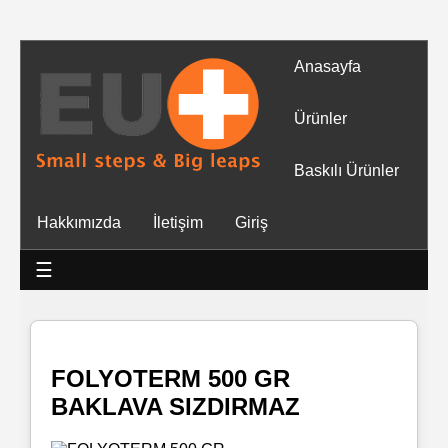
Anasayfa
Tüm
Ürünler
Ürünler
Baskılı Ürünler
Islak
Hakkımızda
İletişim
Giriş
Mendiller
☰
Baskılı
Islak
Mendiller
FOLYOTERM 500 GR
BAKLAVA SIZDIRMAZ
Rulo
Mendil