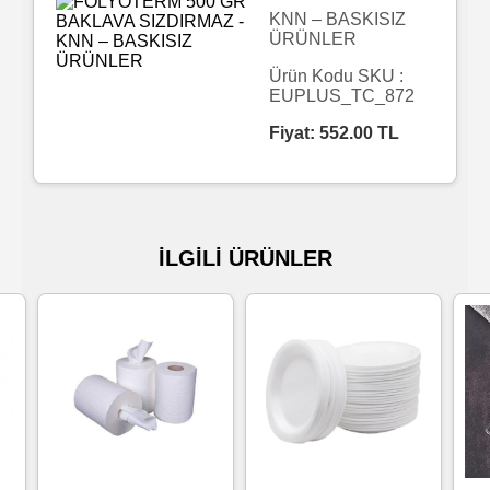
KNN – BASKISIZ
ÜRÜNLER
Islak
Havlu
Ürün Kodu SKU :
EUPLUS_TC_872
Fiyat:
552.00
TL
Doublex
/
Triplex
Mendiller
İLGİLİ ÜRÜNLER
Su
Bazlı
Mendiller
Kolonyalı
Mendiller