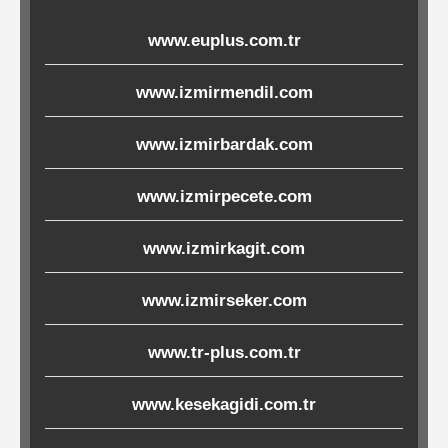
Ürünleri
www.euplus.com.tr
Melamin
www.izmirmendil.com
Ürünler
www.izmirbardak.com
Porselen-
Seramik
www.izmirpecete.com
www.izmirkagit.com
Cam
www.izmirseker.com
Buklet
Ürünler
www.tr-plus.com.tr
www.kesekagidi.com.tr
Poşetler
&