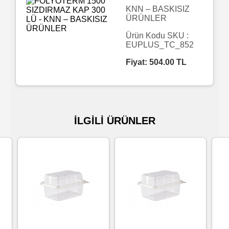
KNN – BASKISIZ
ÜRÜNLER
Islak
Havlu
Ürün Kodu SKU :
EUPLUS_TC_852
Fiyat:
504.00
TL
Doublex
/
Triplex
Mendiller
İLGİLİ ÜRÜNLER
Su
Bazlı
Mendiller
Kolonyalı
Mendiller