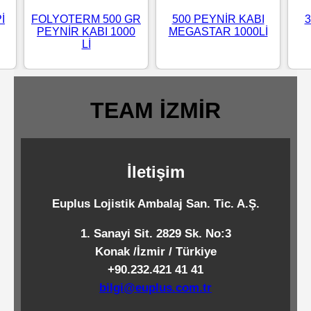
Standart
İ
FOLYOTERM 500 GR
500 PEYNİR KABI
3
PEYNİR KABI 1000
MEGASTAR 1000Lİ
Islak
Lİ
Mendiller
TEAM İZMİR
Pipetler
Temizlik
İletişim
Ürünleri
Euplus Lojistik Ambalaj San. Tic. A.Ş.
Temizlik
1. Sanayi Sit. 2829 Sk. No:3
Kimyasalları
Konak /İzmir / Türkiye
+90.232.421 41 41
Endüstriyel
bilgi@euplus.com.tr
Temizlik