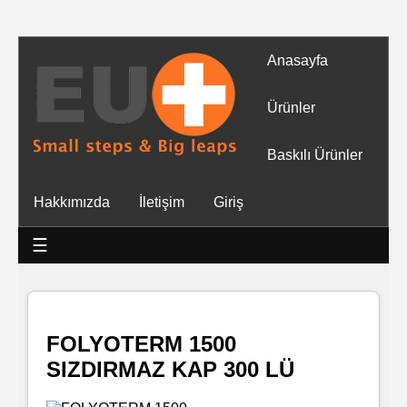
Anasayfa
Tüm
Ürünler
Ürünler
Baskılı Ürünler
Islak
Hakkımızda
İletişim
Giriş
Mendiller
☰
Baskılı
Islak
Mendiller
FOLYOTERM 1500
SIZDIRMAZ KAP 300 LÜ
Rulo
Mendil