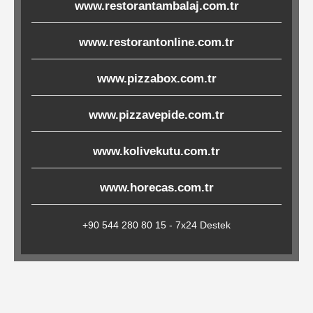
www.restorantambalaj.com.tr
Çöp
Torbaları
www.restorantonline.com.tr
www.pizzabox.com.tr
Tepsi
Altlıkları
www.pizzavepide.com.tr
&
www.kolivekutu.com.tr
Amerikan
Servisler
www.horecas.com.tr
&
Kağıt
+90 544 280 80 15 - 7x24 Destek
Kırtasiye
Ürünleri