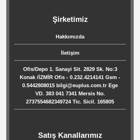
Kağıtları
Şirketimiz
Endüstriyel
Temizlik
Hakkımızda
Ürünleri
İletişim
Köpük
Ofis/Depo 1. Sanayi Sit. 2829 Sk. No:3
Kaseler
Konak /İZMİR Ofis - 0.232.4214141 Gsm -
/
0.5442808015 bilgi@euplus.com.tr Ege
Tabaklar
VD. 383 041 7341 Mersis No.
2737554682349724 Tic. Sicil. 165805
Horeca
Satış Kanallarımız
Endüstri