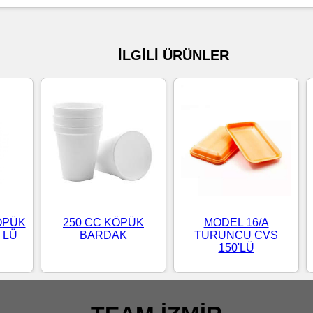
İLGİLİ ÜRÜNLER
ÖPÜK
250 CC KÖPÜK
MODEL 16/A
 LÜ
BARDAK
TURUNCU CVS
150'LÜ