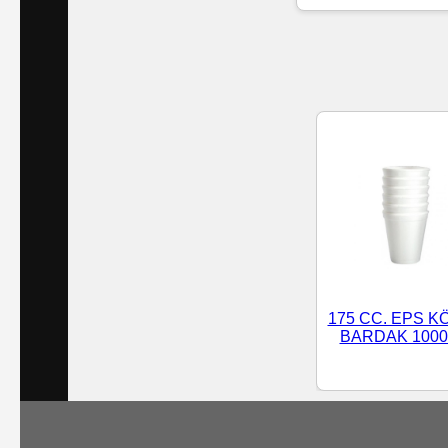
Islak
Havlu
Doublex
/
Triplex
Mendiller
Su
Bazlı
175 CC. EPS K
Mendiller
BARDAK 1000
Kolonyalı
Mendiller