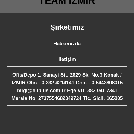
TEAM İZMİR
Şirketimiz
Hakkımızda
İletişim
Ofis/Depo 1. Sanayi Sit. 2829 Sk. No:3 Konak /
İZMİR Ofis - 0.232.4214141 Gsm - 0.5442808015
bilgi@euplus.com.tr Ege VD. 383 041 7341
Mersis No. 2737554682349724 Tic. Sicil. 165805