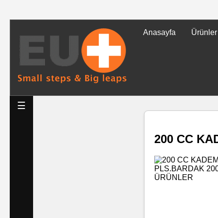
Anasayfa
Ürünler
Tüm
Ürünler
Islak
☰
Mendiller
200 CC KA
Baskılı
Islak
Mendiller
Rulo
Mendil