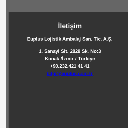
Standart
Islak
Mendiller
İletişim
Euplus Lojistik Ambalaj San. Tic. A.Ş.
Pipetler
1. Sanayi Sit. 2829 Sk. No:3
Konak /İzmir / Türkiye
+90.232.421 41 41
Temizlik
bilgi@euplus.com.tr
Ürünleri
Temizlik
Kimyasalları
Endüstriyel
Temizlik