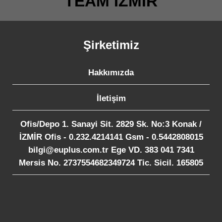
TEAM İZMİR
Şirketimiz
Hakkımızda
İletişim
Ofis/Depo 1. Sanayi Sit. 2829 Sk. No:3 Konak /
İZMİR Ofis - 0.232.4214141 Gsm - 0.5442808015
bilgi@euplus.com.tr Ege VD. 383 041 7341
Mersis No. 2737554682349724 Tic. Sicil. 165805