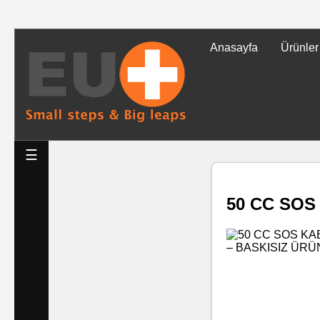
Anasayfa
Ürünler
Tüm
Ürünler
Islak
☰
Mendiller
50 CC SOS
Baskılı
Islak
Mendiller
Rulo
Mendil