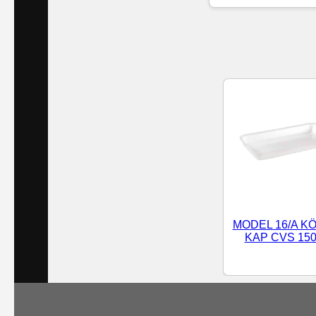
Islak
Havlu
Doublex
/
Triplex
Mendiller
Su
Bazlı
MODEL 16/A K
Mendiller
KAP CVS 150
Kolonyalı
Mendiller