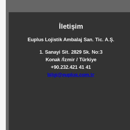
Standart
Islak
Mendiller
İletişim
Euplus Lojistik Ambalaj San. Tic. A.Ş.
Pipetler
1. Sanayi Sit. 2829 Sk. No:3
Konak /İzmir / Türkiye
+90.232.421 41 41
Temizlik
bilgi@euplus.com.tr
Ürünleri
Temizlik
Kimyasalları
Endüstriyel
Temizlik