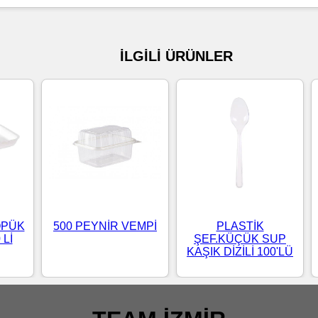
İLGİLİ ÜRÜNLER
ÖPÜK
500 PEYNİR VEMPİ
PLASTİK
 Lİ
ŞEF.KÜÇÜK SUP
KAŞIK DİZİLİ 100'LÜ