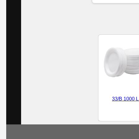
Islak
Havlu
Doublex
/
Triplex
Mendiller
Su
Bazlı
33/B 1000 L
Mendiller
Kolonyalı
Mendiller