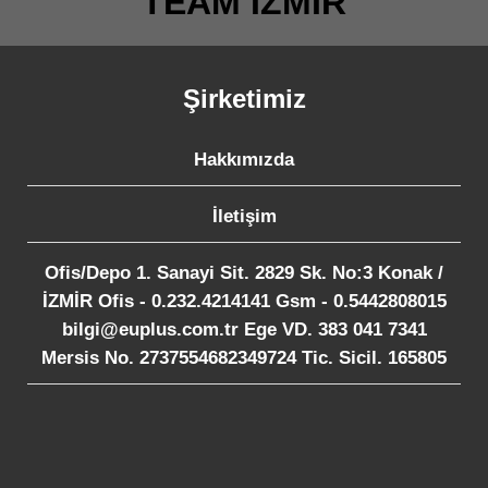
TEAM İZMİR
Şirketimiz
Hakkımızda
İletişim
Ofis/Depo 1. Sanayi Sit. 2829 Sk. No:3 Konak /
İZMİR Ofis - 0.232.4214141 Gsm - 0.5442808015
bilgi@euplus.com.tr Ege VD. 383 041 7341
Mersis No. 2737554682349724 Tic. Sicil. 165805