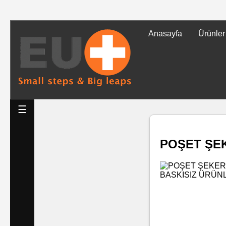
Anasayfa
Ürünler
Tüm
Ürünler
Islak
☰
Mendiller
POŞET ŞE
Baskılı
Islak
Mendiller
Rulo
Mendil