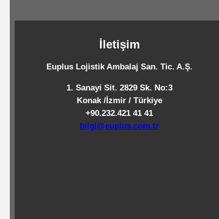
Standart
Islak
Mendiller
İletişim
Euplus Lojistik Ambalaj San. Tic. A.Ş.
Pipetler
1. Sanayi Sit. 2829 Sk. No:3
Konak /İzmir / Türkiye
+90.232.421 41 41
Temizlik
bilgi@euplus.com.tr
Ürünleri
Temizlik
Kimyasalları
Endüstriyel
Temizlik