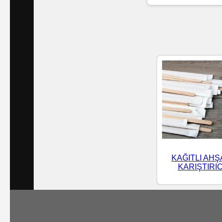
Islak
Havlu
Doublex
/
Triplex
Mendiller
Su
Bazlı
KAĞITLI AHŞ
Mendiller
KARIŞTIRIC
Kolonyalı
Mendiller