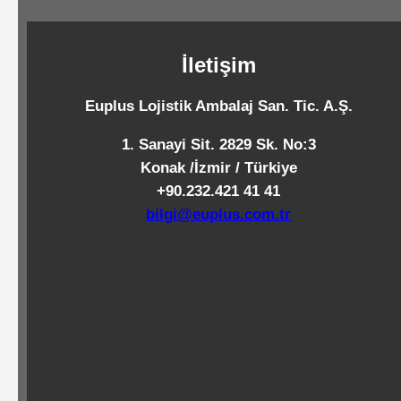
Standart
Islak
İletişim
Mendiller
Euplus Lojistik Ambalaj San. Tic. A.Ş.
Pipetler
1. Sanayi Sit. 2829 Sk. No:3
Konak /İzmir / Türkiye
+90.232.421 41 41
Temizlik
bilgi@euplus.com.tr
Ürünleri
Temizlik
Kimyasalları
Endüstriyel
Temizlik