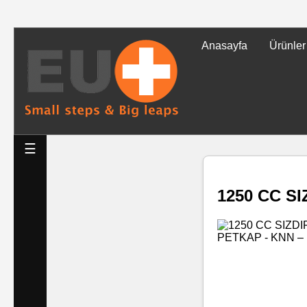
Anasayfa
Ürünler
Tüm
Ürünler
Islak
☰
Mendiller
1250 CC S
Baskılı
Islak
Mendiller
Rulo
Mendil