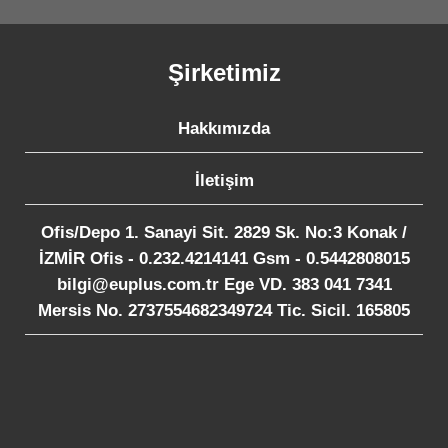
Şirketimiz
Hakkımızda
İletişim
Ofis/Depo 1. Sanayi Sit. 2829 Sk. No:3 Konak /
İZMİR Ofis - 0.232.4214141 Gsm - 0.5442808015
bilgi@euplus.com.tr Ege VD. 383 041 7341
Mersis No. 2737554682349724 Tic. Sicil. 165805