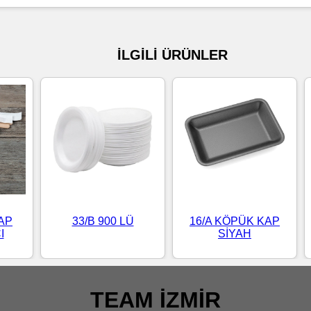
İLGİLİ ÜRÜNLER
AP
33/B 900 LÜ
16/A KÖPÜK KAP
I
SİYAH
TEAM İZMİR