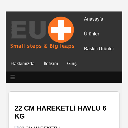
Anasayfa
Tüm
Ürünler
Ürünler
Baskılı Ürünler
Islak
Hakkımızda
İletişim
Giriş
Mendiller
☰
Baskılı
Islak
Mendiller
22 CM HAREKETLİ HAVLU 6
KG
Rulo
Mendil