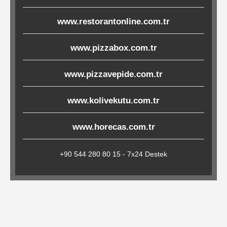
Çöp
www.restorantonline.com.tr
Torbaları
www.pizzabox.com.tr
Tepsi
www.pizzavepide.com.tr
Altlıkları
&
www.kolivekutu.com.tr
Amerikan
Servisler
www.horecas.com.tr
&
Kağıt
+90 544 280 80 15 - 7x24 Destek
Kırtasiye
Ürünleri