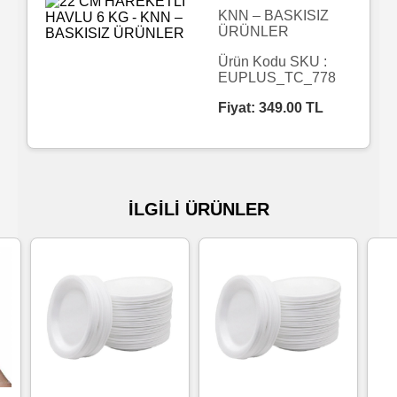
KNN – BASKISIZ
ÜRÜNLER
Islak
Havlu
Ürün Kodu SKU :
EUPLUS_TC_778
Fiyat:
349.00
TL
Doublex
/
Triplex
Mendiller
İLGİLİ ÜRÜNLER
Su
Bazlı
Mendiller
Kolonyalı
Mendiller