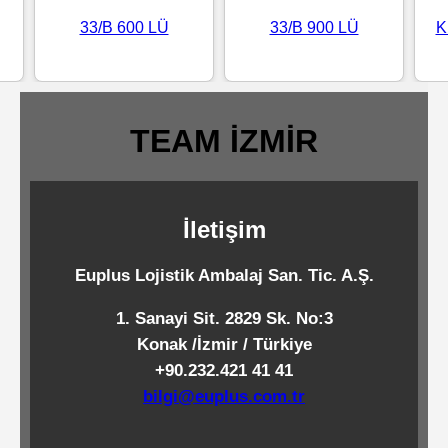
Standart
33/B 600 LÜ
33/B 900 LÜ
K
Islak
Mendiller
TEAM İZMİR
Pipetler
İletişim
Temizlik
Ürünleri
Euplus Lojistik Ambalaj San. Tic. A.Ş.
1. Sanayi Sit. 2829 Sk. No:3
Temizlik
Konak /İzmir / Türkiye
Kimyasalları
+90.232.421 41 41
bilgi@euplus.com.tr
Endüstriyel
Temizlik