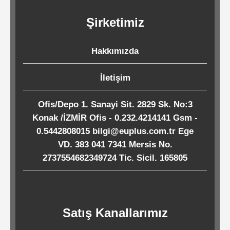
Kağıtları
Şirketimiz
Endüstriyel
Hakkımızda
Temizlik
Ürünleri
İletişim
Ofis/Depo 1. Sanayi Sit. 2829 Sk. No:3
Köpük
Konak /İZMİR Ofis - 0.232.4214141 Gsm -
Kaseler
0.5442808015 bilgi@euplus.com.tr Ege
/
VD. 383 041 7341 Mersis No.
Tabaklar
2737554682349724 Tic. Sicil. 165805
Horeca
Satış Kanallarımız
Endüstri