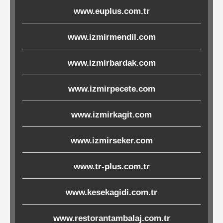
www.euplus.com.tr
Ürünleri
www.izmirmendil.com
Melamin
Ürünler
www.izmirbardak.com
Porselen-
www.izmirpecete.com
Seramik
www.izmirkagit.com
Cam
www.izmirseker.com
Buklet
Ürünler
www.tr-plus.com.tr
www.kesekagidi.com.tr
Poşetler
www.restorantambalaj.com.tr
&