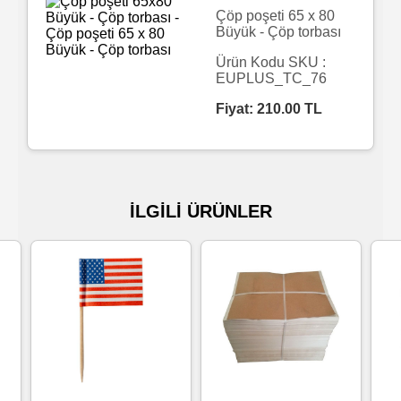
Çöp poşeti 65 x 80
Büyük - Çöp torbası
Islak
Havlu
Ürün Kodu SKU :
EUPLUS_TC_76
Fiyat:
210.00
TL
Doublex
/
Triplex
Mendiller
İLGİLİ ÜRÜNLER
Su
Bazlı
Mendiller
Kolonyalı
Mendiller