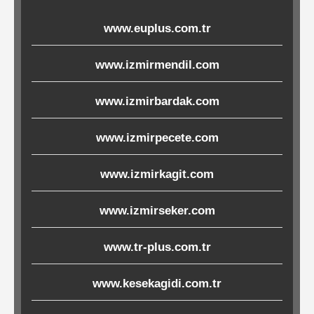
Ürünleri
www.euplus.com.tr
Melamin
www.izmirmendil.com
Ürünler
www.izmirbardak.com
Porselen-
Seramik
www.izmirpecete.com
www.izmirkagit.com
Cam
www.izmirseker.com
Buklet
Ürünler
www.tr-plus.com.tr
www.kesekagidi.com.tr
Poşetler
&