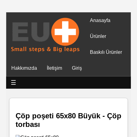
Anasayfa
Tüm
Ürünler
Ürünler
Baskılı Ürünler
Islak
Hakkımızda
İletişim
Giriş
Mendiller
☰
Baskılı
Islak
Mendiller
Çöp poşeti 65x80 Büyük - Çöp
torbası
Rulo
Mendil