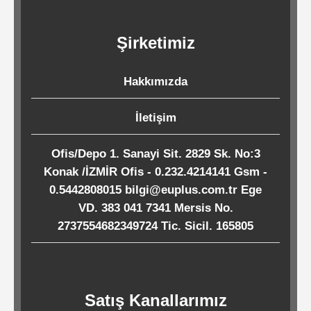
Kağıtları
Şirketimiz
Endüstriyel
Temizlik
Hakkımızda
Ürünleri
İletişim
Köpük
Ofis/Depo 1. Sanayi Sit. 2829 Sk. No:3
Kaseler
Konak /İZMİR Ofis - 0.232.4214141 Gsm -
/
0.5442808015 bilgi@euplus.com.tr Ege
Tabaklar
VD. 383 041 7341 Mersis No.
2737554682349724 Tic. Sicil. 165805
Horeca
Satış Kanallarımız
Endüstri