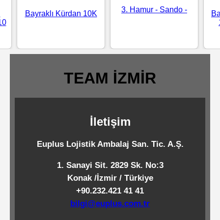
Standart
3. Hamur - Sando -
i
Bayraklı Kürdan 10K
Ba
10
Islak
Mendiller
TEAM İZMİR
Pipetler
Temizlik
İletişim
Ürünleri
Euplus Lojistik Ambalaj San. Tic. A.Ş.
Temizlik
1. Sanayi Sit. 2829 Sk. No:3
Kimyasalları
Konak /İzmir / Türkiye
+90.232.421 41 41
Endüstriyel
bilgi@euplus.com.tr
Temizlik