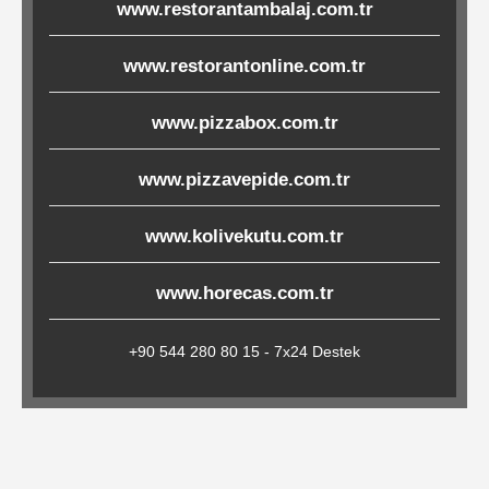
www.restorantambalaj.com.tr
Çöp
Torbaları
www.restorantonline.com.tr
www.pizzabox.com.tr
Tepsi
Altlıkları
www.pizzavepide.com.tr
&
www.kolivekutu.com.tr
Amerikan
Servisler
www.horecas.com.tr
&
Kağıt
+90 544 280 80 15 - 7x24 Destek
Kırtasiye
Ürünleri