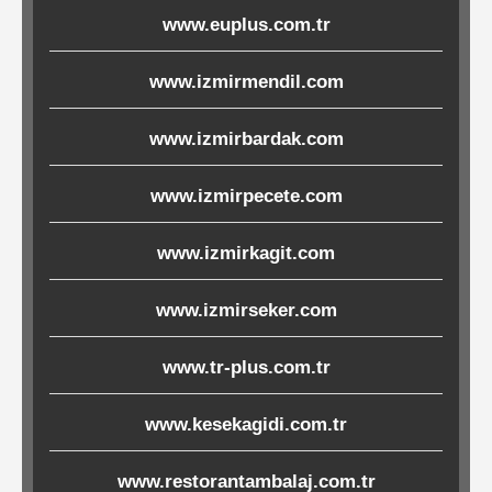
www.euplus.com.tr
Ürünleri
www.izmirmendil.com
Melamin
Ürünler
www.izmirbardak.com
Porselen-
www.izmirpecete.com
Seramik
www.izmirkagit.com
Cam
www.izmirseker.com
Buklet
Ürünler
www.tr-plus.com.tr
www.kesekagidi.com.tr
Poşetler
www.restorantambalaj.com.tr
&