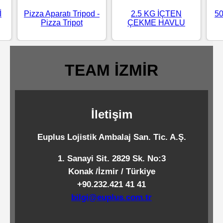
Standart
İ
Pizza Aparatı Tripod -
2.5 KG İÇTEN
5
Pizza Tripot
ÇEKME HAVLU
Islak
Mendiller
TEAM İZMİR
Pipetler
İletişim
Temizlik
Ürünleri
Euplus Lojistik Ambalaj San. Tic. A.Ş.
1. Sanayi Sit. 2829 Sk. No:3
Temizlik
Konak /İzmir / Türkiye
Kimyasalları
+90.232.421 41 41
bilgi@euplus.com.tr
Endüstriyel
Temizlik