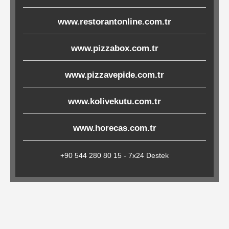
Çöp
www.restorantonline.com.tr
Torbaları
www.pizzabox.com.tr
Tepsi
www.pizzavepide.com.tr
Altlıkları
&
www.kolivekutu.com.tr
Amerikan
Servisler
www.horecas.com.tr
&
Kağıt
+90 544 280 80 15 - 7x24 Destek
Kırtasiye
Ürünleri