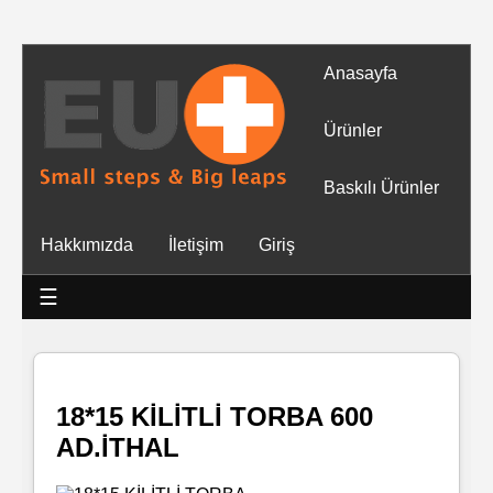
Anasayfa
Tüm
Ürünler
Ürünler
Baskılı Ürünler
Islak
Hakkımızda
İletişim
Giriş
Mendiller
☰
Baskılı
Islak
Mendiller
18*15 KİLİTLİ TORBA 600
AD.İTHAL
Rulo
Mendil