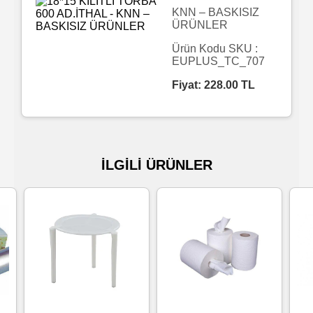
KNN – BASKISIZ
ÜRÜNLER
Islak
Havlu
Ürün Kodu SKU :
EUPLUS_TC_707
Fiyat:
228.00
TL
Doublex
/
Triplex
Mendiller
İLGİLİ ÜRÜNLER
Su
Bazlı
Mendiller
Kolonyalı
Mendiller