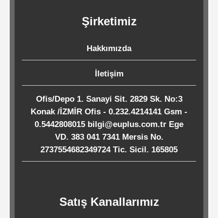
Kağıtları
Şirketimiz
Endüstriyel
Hakkımızda
Temizlik
Ürünleri
İletişim
Ofis/Depo 1. Sanayi Sit. 2829 Sk. No:3
Köpük
Konak /İZMİR Ofis - 0.232.4214141 Gsm -
Kaseler
0.5442808015 bilgi@euplus.com.tr Ege
/
VD. 383 041 7341 Mersis No.
Tabaklar
2737554682349724 Tic. Sicil. 165805
Horeca
Satış Kanallarımız
Endüstri