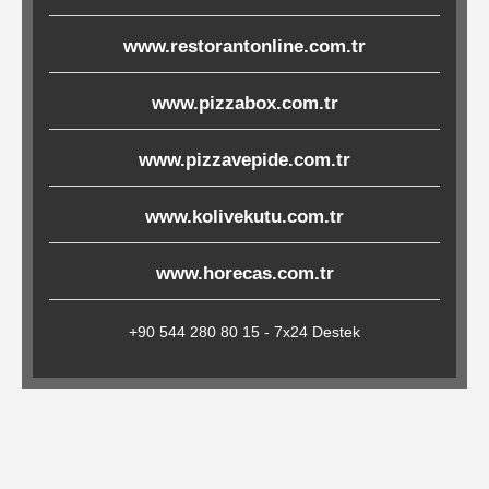
Çöp
www.restorantonline.com.tr
Torbaları
www.pizzabox.com.tr
Tepsi
www.pizzavepide.com.tr
Altlıkları
&
www.kolivekutu.com.tr
Amerikan
Servisler
www.horecas.com.tr
&
Kağıt
+90 544 280 80 15 - 7x24 Destek
Kırtasiye
Ürünleri