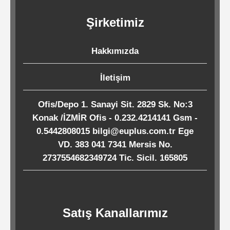
Kağıtları
Şirketimiz
Endüstriyel
Hakkımızda
Temizlik
Ürünleri
İletişim
Ofis/Depo 1. Sanayi Sit. 2829 Sk. No:3
Köpük
Konak /İZMİR Ofis - 0.232.4214141 Gsm -
Kaseler
0.5442808015 bilgi@euplus.com.tr Ege
/
VD. 383 041 7341 Mersis No.
Tabaklar
2737554682349724 Tic. Sicil. 165805
Horeca
Satış Kanallarımız
Endüstri