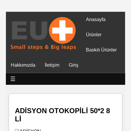
Anasayfa
Tüm
Ürünler
Ürünler
Baskılı Ürünler
Islak
Hakkımızda
İletişim
Giriş
Mendiller
☰
Baskılı
Islak
Mendiller
ADİSYON OTOKOPİLİ 50*2 8
Lİ
Rulo
Mendil