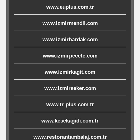
www.euplus.com.tr
Ürünleri
www.izmirmendil.com
Melamin
Ürünler
www.izmirbardak.com
Porselen-
www.izmirpecete.com
Seramik
www.izmirkagit.com
Cam
www.izmirseker.com
Buklet
Ürünler
www.tr-plus.com.tr
www.kesekagidi.com.tr
Poşetler
www.restorantambalaj.com.tr
&