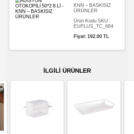
KNN – BASKISIZ
ÜRÜNLER
Islak
Havlu
Ürün Kodu SKU :
EUPLUS_TC_684
Fiyat:
192.00
TL
Doublex
/
Triplex
Mendiller
İLGİLİ ÜRÜNLER
Su
Bazlı
Mendiller
Kolonyalı
Mendiller