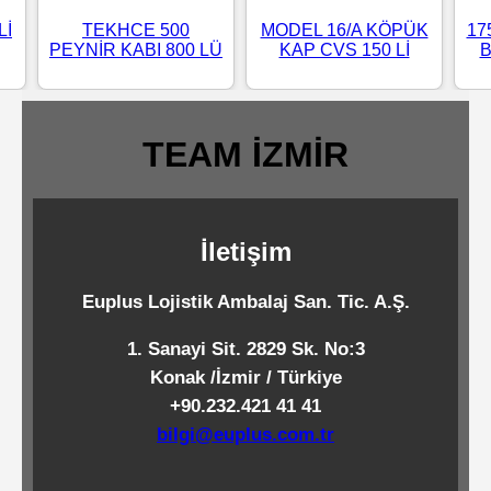
Standart
Lİ
TEKHCE 500
MODEL 16/A KÖPÜK
17
PEYNİR KABI 800 LÜ
KAP CVS 150 Lİ
B
Islak
Mendiller
TEAM İZMİR
Pipetler
İletişim
Temizlik
Ürünleri
Euplus Lojistik Ambalaj San. Tic. A.Ş.
1. Sanayi Sit. 2829 Sk. No:3
Temizlik
Konak /İzmir / Türkiye
Kimyasalları
+90.232.421 41 41
bilgi@euplus.com.tr
Endüstriyel
Temizlik