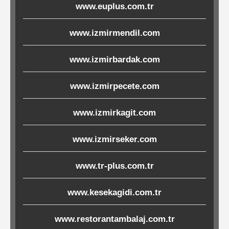
www.euplus.com.tr
Ürünleri
www.izmirmendil.com
Melamin
Ürünler
www.izmirbardak.com
Porselen-
www.izmirpecete.com
Seramik
www.izmirkagit.com
Cam
www.izmirseker.com
Buklet
www.tr-plus.com.tr
Ürünler
www.kesekagidi.com.tr
Poşetler
www.restorantambalaj.com.tr
&