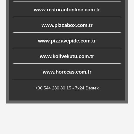
Çöp
www.restorantonline.com.tr
Torbaları
www.pizzabox.com.tr
Tepsi
www.pizzavepide.com.tr
Altlıkları
www.kolivekutu.com.tr
&
Amerikan
www.horecas.com.tr
Servisler
&
+90 544 280 80 15 - 7x24 Destek
Kağıt
Kırtasiye
Ürünleri