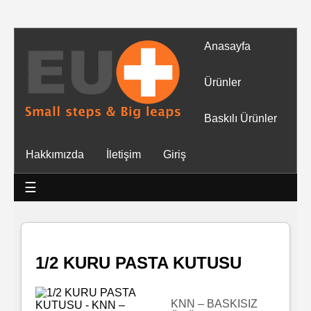
Anasayfa
Tüm
Ürünler
Ürünler
Baskılı Ürünler
Islak
Hakkımızda
İletişim
Giriş
Mendiller
☰
Baskılı
Islak
Mendiller
1/2 KURU PASTA KUTUSU
Rulo
Mendil
KNN – BASKISIZ