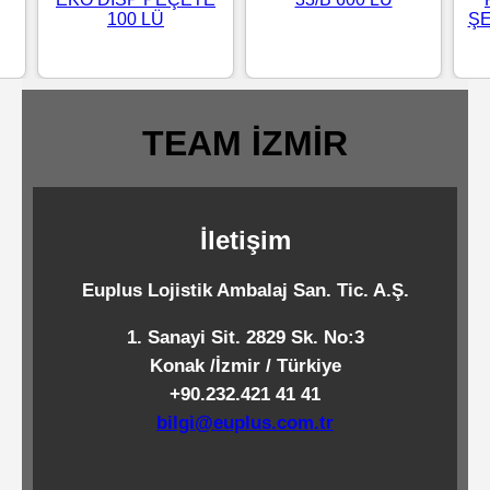
100 LÜ
ŞE
Standart
Islak
Mendiller
TEAM İZMİR
Pipetler
İletişim
Temizlik
Ürünleri
Euplus Lojistik Ambalaj San. Tic. A.Ş.
1. Sanayi Sit. 2829 Sk. No:3
Temizlik
Konak /İzmir / Türkiye
Kimyasalları
+90.232.421 41 41
bilgi@euplus.com.tr
Endüstriyel
Temizlik