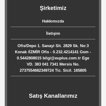
Kağıtları
Şirketimiz
Endüstriyel
Hakkımızda
Temizlik
Ürünleri
İletişim
Ofis/Depo 1. Sanayi Sit. 2829 Sk. No:3
Köpük
Konak /İZMİR Ofis - 0.232.4214141 Gsm -
Kaseler
0.5442808015 bilgi@euplus.com.tr Ege
/
VD. 383 041 7341 Mersis No.
2737554682349724 Tic. Sicil. 165805
Tabaklar
Horeca
Satış Kanallarımız
Endüstri