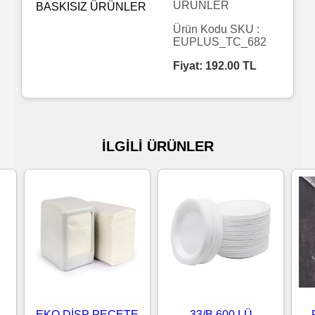
ÜRÜNLER
Islak
Ürün Kodu SKU :
EUPLUS_TC_682
Havlu
Fiyat:
192.00
TL
Doublex
/
Triplex
İLGİLİ ÜRÜNLER
Mendiller
Su
Bazlı
Mendiller
Kolonyalı
Mendiller
EKO DİSP PEÇETE
33/B 600 LÜ