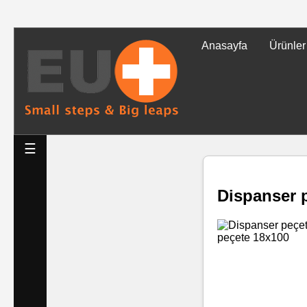
Anasayfa
Ürünler
Tüm
Ürünler
Islak
☰
Mendiller
Dispanser 
Baskılı
Islak
Mendiller
Rulo
Mendil