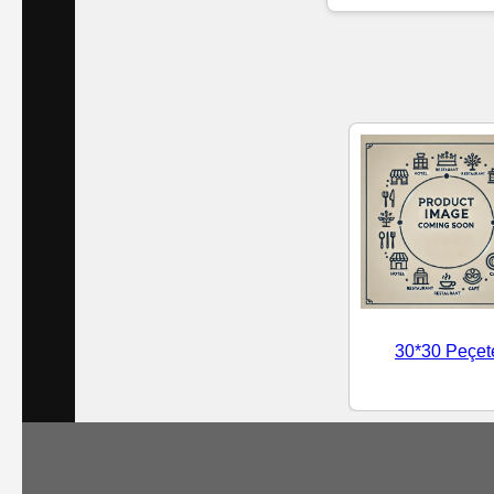
Islak
Havlu
Doublex
/
Triplex
Mendiller
Su
Bazlı
30*30 Peçet
Mendiller
Kolonyalı
Mendiller