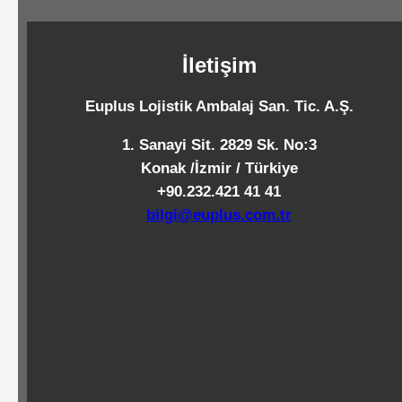
Standart
Islak
İletişim
Mendiller
Euplus Lojistik Ambalaj San. Tic. A.Ş.
Pipetler
1. Sanayi Sit. 2829 Sk. No:3
Konak /İzmir / Türkiye
+90.232.421 41 41
Temizlik
bilgi@euplus.com.tr
Ürünleri
Temizlik
Kimyasalları
Endüstriyel
Temizlik