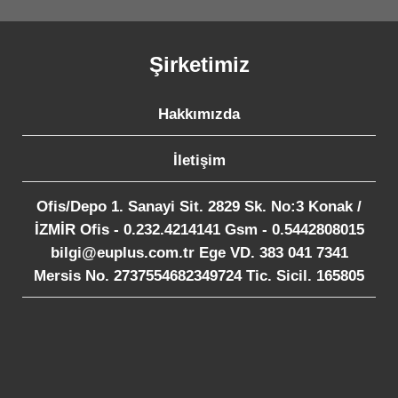
Şirketimiz
Hakkımızda
İletişim
Ofis/Depo 1. Sanayi Sit. 2829 Sk. No:3 Konak /
İZMİR Ofis - 0.232.4214141 Gsm - 0.5442808015
bilgi@euplus.com.tr Ege VD. 383 041 7341
Mersis No. 2737554682349724 Tic. Sicil. 165805