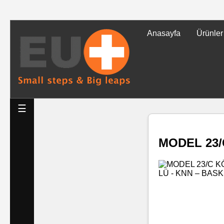
Anasayfa
Ürünler
Tüm
Ürünler
Islak
☰
Mendiller
MODEL 23/
Baskılı
Islak
Mendiller
Rulo
Mendil