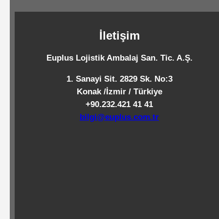
Standart
Islak
İletişim
Mendiller
Euplus Lojistik Ambalaj San. Tic. A.Ş.
Pipetler
1. Sanayi Sit. 2829 Sk. No:3
Konak /İzmir / Türkiye
+90.232.421 41 41
Temizlik
bilgi@euplus.com.tr
Ürünleri
Temizlik
Kimyasalları
Endüstriyel
Temizlik