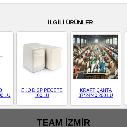
İLGİLİ ÜRÜNLER
0
EKO DİSP PEÇETE
KRAFT ÇANTA
00 LÜ
100 LÜ
37*24*40 200 LÜ
TEAM İZMİR