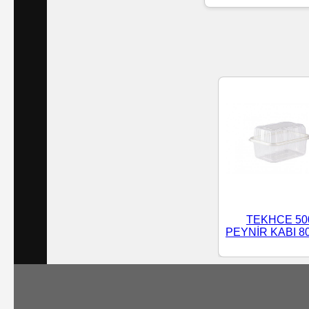
Islak
Havlu
Doublex
/
Triplex
Mendiller
Su
Bazlı
TEKHCE 50
Mendiller
PEYNİR KABI 8
Kolonyalı
Mendiller