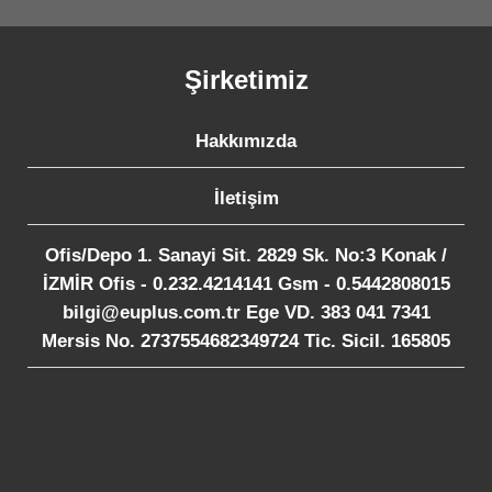
Şirketimiz
Hakkımızda
İletişim
Ofis/Depo 1. Sanayi Sit. 2829 Sk. No:3 Konak /
İZMİR Ofis - 0.232.4214141 Gsm - 0.5442808015
bilgi@euplus.com.tr Ege VD. 383 041 7341
Mersis No. 2737554682349724 Tic. Sicil. 165805