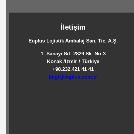
Standart
Islak
Mendiller
İletişim
Euplus Lojistik Ambalaj San. Tic. A.Ş.
Pipetler
1. Sanayi Sit. 2829 Sk. No:3
Konak /İzmir / Türkiye
+90.232.421 41 41
Temizlik
bilgi@euplus.com.tr
Ürünleri
Temizlik
Kimyasalları
Endüstriyel
Temizlik