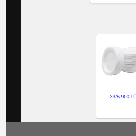
Islak
Havlu
Doublex
/
Triplex
Mendiller
Su
Bazlı
33/B 900 L
Mendiller
Kolonyalı
Mendiller