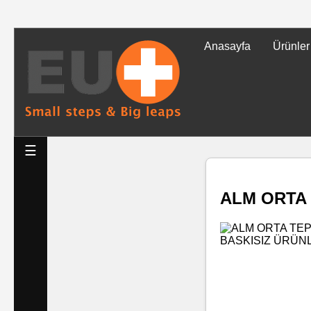
Anasayfa
Ürünler
Tüm
Ürünler
Islak
☰
Mendiller
ALM ORTA 
Baskılı
Islak
Mendiller
Rulo
Mendil