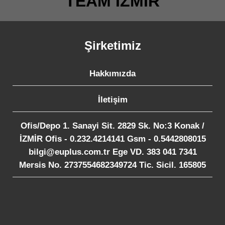
TEAM İZMİR
Şirketimiz
Hakkımızda
İletişim
Ofis/Depo 1. Sanayi Sit. 2829 Sk. No:3 Konak /
İZMİR Ofis - 0.232.4214141 Gsm - 0.5442808015
bilgi@euplus.com.tr Ege VD. 383 041 7341
Mersis No. 2737554682349724 Tic. Sicil. 165805