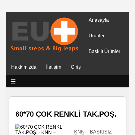
Anasayfa
Tüm
Ürünler
Ürünler
Baskılı Ürünler
Islak
Hakkımızda
İletişim
Giriş
Mendiller
☰
Baskılı
Islak
Mendiller
60*70 ÇOK RENKLİ TAK.POŞ.
Rulo
Mendil
KNN – BASKISIZ