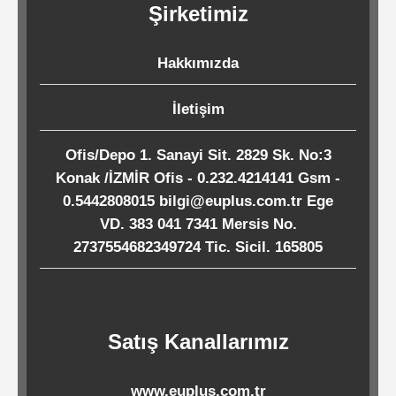
Şirketimiz
Kağıtları
Hakkımızda
Endüstriyel
Temizlik
İletişim
Ürünleri
Ofis/Depo 1. Sanayi Sit. 2829 Sk. No:3
Konak /İZMİR Ofis - 0.232.4214141 Gsm -
Köpük
0.5442808015 bilgi@euplus.com.tr Ege
Kaseler
VD. 383 041 7341 Mersis No.
/
2737554682349724 Tic. Sicil. 165805
Tabaklar
Horeca
Satış Kanallarımız
Endüstri
www.euplus.com.tr