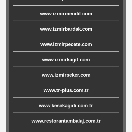
Ürünleri
www.izmirmendil.com
Melamin
www.izmirbardak.com
Ürünler
www.izmirpecete.com
Porselen-
Seramik
www.izmirkagit.com
Cam
www.izmirseker.com
Buklet
www.tr-plus.com.tr
Ürünler
www.kesekagidi.com.tr
www.restorantambalaj.com.tr
Poşetler
&