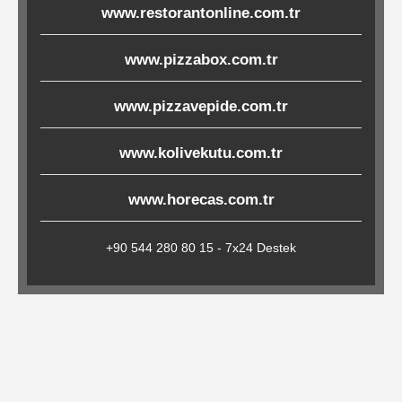
www.restorantonline.com.tr
Çöp
Torbaları
www.pizzabox.com.tr
www.pizzavepide.com.tr
Tepsi
Altlıkları
www.kolivekutu.com.tr
&
Amerikan
www.horecas.com.tr
Servisler
&
+90 544 280 80 15 - 7x24 Destek
Kağıt
Kırtasiye
Ürünleri