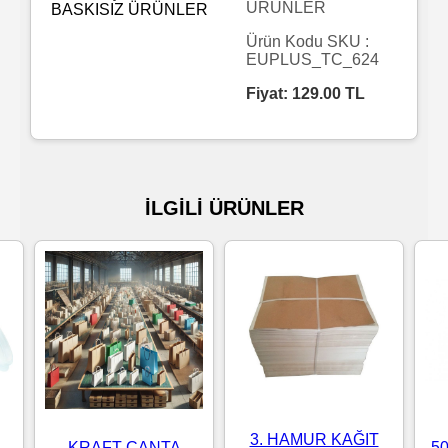
ÜRÜNLER
Islak
Ürün Kodu SKU :
EUPLUS_TC_624
Havlu
Fiyat:
129.00
TL
Doublex
/
Triplex
İLGİLİ ÜRÜNLER
Mendiller
Su
Bazlı
Mendiller
Kolonyalı
Mendiller
3. HAMUR KAĞIT
KRAFT ÇANTA
5