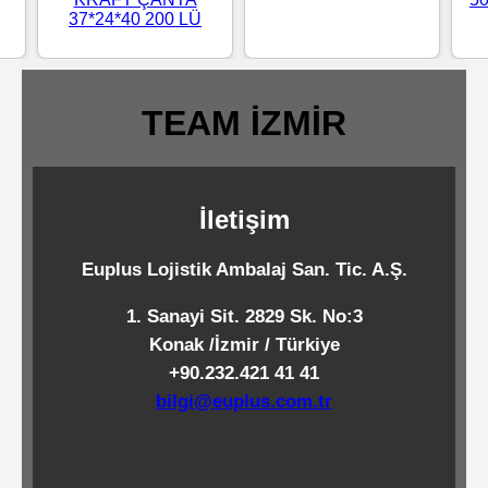
37*24*40 200 LÜ
Standart
Islak
Mendiller
TEAM İZMİR
Pipetler
İletişim
Temizlik
Euplus Lojistik Ambalaj San. Tic. A.Ş.
Ürünleri
1. Sanayi Sit. 2829 Sk. No:3
Konak /İzmir / Türkiye
Temizlik
+90.232.421 41 41
Kimyasalları
bilgi@euplus.com.tr
Endüstriyel
Temizlik