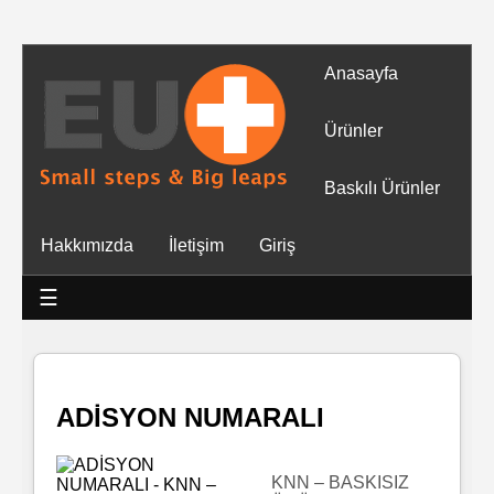
Anasayfa
Tüm
Ürünler
Ürünler
Baskılı Ürünler
Islak
Hakkımızda
İletişim
Giriş
Mendiller
☰
Baskılı
Islak
Mendiller
ADİSYON NUMARALI
Rulo
Mendil
KNN – BASKISIZ