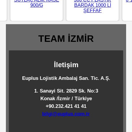
900/G
BARDAK 1000 Lİ
Standart
ŞEFFAF
Islak
Mendiller
TEAM İZMİR
Pipetler
İletişim
Temizlik
Ürünleri
Euplus Lojistik Ambalaj San. Tic. A.Ş.
1. Sanayi Sit. 2829 Sk. No:3
Temizlik
Konak /İzmir / Türkiye
Kimyasalları
+90.232.421 41 41
bilgi@euplus.com.tr
Endüstriyel
Temizlik