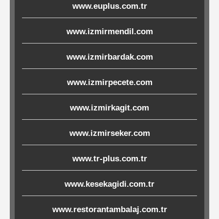
www.euplus.com.tr
Ürünleri
www.izmirmendil.com
Melamin
Ürünler
www.izmirbardak.com
Porselen-
www.izmirpecete.com
Seramik
www.izmirkagit.com
Cam
www.izmirseker.com
Buklet
www.tr-plus.com.tr
Ürünler
www.kesekagidi.com.tr
Poşetler
www.restorantambalaj.com.tr
&