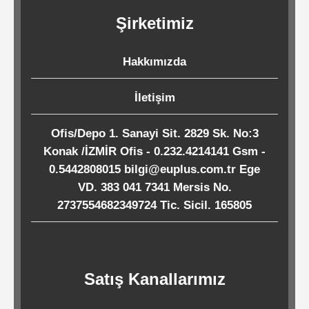
Kağıtları
Şirketimiz
Endüstriyel
Hakkımızda
Temizlik
Ürünleri
İletişim
Ofis/Depo 1. Sanayi Sit. 2829 Sk. No:3
Köpük
Konak /İZMİR Ofis - 0.232.4214141 Gsm -
Kaseler
0.5442808015 bilgi@euplus.com.tr Ege
/
VD. 383 041 7341 Mersis No.
2737554682349724 Tic. Sicil. 165805
Tabaklar
Horeca
Satış Kanallarımız
Endüstri