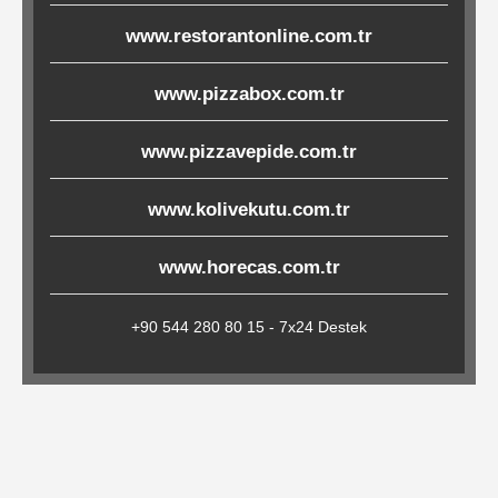
Çöp
www.restorantonline.com.tr
Torbaları
www.pizzabox.com.tr
Tepsi
www.pizzavepide.com.tr
Altlıkları
www.kolivekutu.com.tr
&
Amerikan
www.horecas.com.tr
Servisler
&
+90 544 280 80 15 - 7x24 Destek
Kağıt
Kırtasiye
Ürünleri