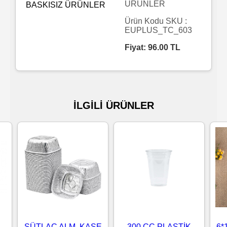
ÜRÜNLER
Islak
Ürün Kodu SKU :
EUPLUS_TC_603
Havlu
Fiyat:
96.00
TL
Doublex
/
Triplex
İLGİLİ ÜRÜNLER
Mendiller
Su
Bazlı
Mendiller
Kolonyalı
Mendiller
SÜTLAÇ ALM. KASE
300 CC PLASTİK
6*