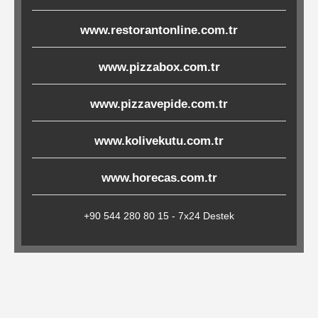
Çöp
www.restorantonline.com.tr
Torbaları
www.pizzabox.com.tr
Tepsi
www.pizzavepide.com.tr
Altlıkları
&
www.kolivekutu.com.tr
Amerikan
Servisler
www.horecas.com.tr
&
Kağıt
+90 544 280 80 15 - 7x24 Destek
Kırtasiye
Ürünleri