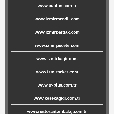
www.euplus.com.tr
Ürünleri
www.izmirmendil.com
Melamin
Ürünler
www.izmirbardak.com
Porselen-
www.izmirpecete.com
Seramik
www.izmirkagit.com
Cam
www.izmirseker.com
Buklet
Ürünler
www.tr-plus.com.tr
www.kesekagidi.com.tr
Poşetler
www.restorantambalaj.com.tr
&