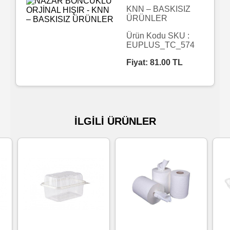
KNN – BASKISIZ
ÜRÜNLER
Islak
Havlu
Ürün Kodu SKU :
EUPLUS_TC_574
Fiyat:
81.00
TL
Doublex
/
Triplex
Mendiller
İLGİLİ ÜRÜNLER
Su
Bazlı
Mendiller
Kolonyalı
Mendiller