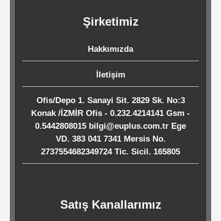
Kağıtları
Şirketimiz
Endüstriyel
Hakkımızda
Temizlik
Ürünleri
İletişim
Ofis/Depo 1. Sanayi Sit. 2829 Sk. No:3
Köpük
Konak /İZMİR Ofis - 0.232.4214141 Gsm -
Kaseler
0.5442808015 bilgi@euplus.com.tr Ege
/
VD. 383 041 7341 Mersis No.
Tabaklar
2737554682349724 Tic. Sicil. 165805
Horeca
Satış Kanallarımız
Endüstri