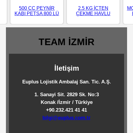
Standart
500 CC PEYNİR
2.5 KG İÇTEN
MO
KABI PETSA 800 LÜ
ÇEKME HAVLU
Islak
Mendiller
TEAM İZMİR
Pipetler
İletişim
Temizlik
Ürünleri
Euplus Lojistik Ambalaj San. Tic. A.Ş.
1. Sanayi Sit. 2829 Sk. No:3
Temizlik
Konak /İzmir / Türkiye
Kimyasalları
+90.232.421 41 41
bilgi@euplus.com.tr
Endüstriyel
Temizlik