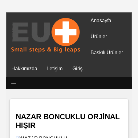
Anasayfa
Tüm
Ürünler
Ürünler
Baskılı Ürünler
Islak
Hakkımızda
İletişim
Giriş
Mendiller
☰
Baskılı
Islak
Mendiller
NAZAR BONCUKLU ORJİNAL
HIŞIR
Rulo
Mendil