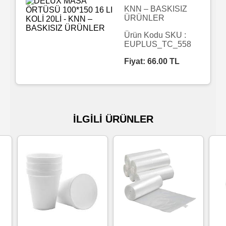
KNN – BASKISIZ
ÜRÜNLER
Islak
Havlu
Ürün Kodu SKU :
EUPLUS_TC_558
Fiyat:
66.00
TL
Doublex
/
Triplex
Mendiller
İLGİLİ ÜRÜNLER
Su
Bazlı
Mendiller
Kolonyalı
Mendiller