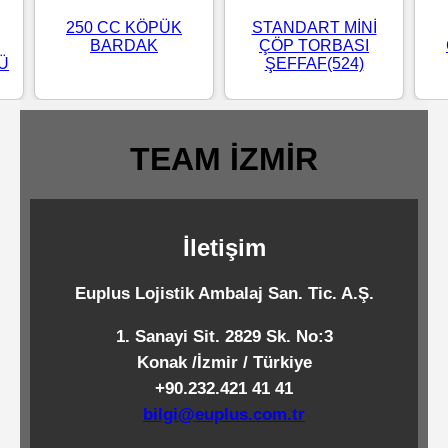
Standart
250 CC KÖPÜK
STANDART MİNİ
BARDAK
ÇÖP TORBASI
Islak
LÜ
ŞEFFAF(524)
Mendiller
TEAM İZMİR
Pipetler
Temizlik
İletişim
Ürünleri
Euplus Lojistik Ambalaj San. Tic. A.Ş.
Temizlik
1. Sanayi Sit. 2829 Sk. No:3
Kimyasalları
Konak /İzmir / Türkiye
+90.232.421 41 41
Endüstriyel
bilgi@euplus.com.tr
Temizlik