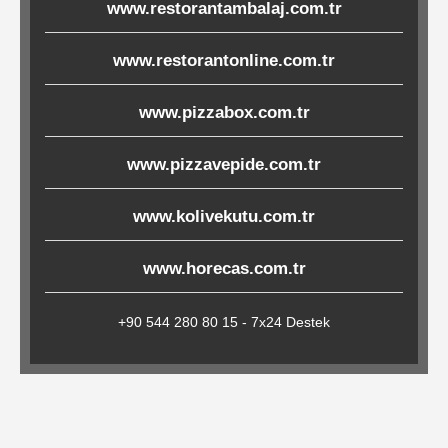
www.restorantambalaj.com.tr
Çöp
Torbaları
www.restorantonline.com.tr
www.pizzabox.com.tr
Tepsi
Altlıkları
www.pizzavepide.com.tr
&
www.kolivekutu.com.tr
Amerikan
Servisler
www.horecas.com.tr
&
Kağıt
+90 544 280 80 15 - 7x24 Destek
Kırtasiye
Ürünleri