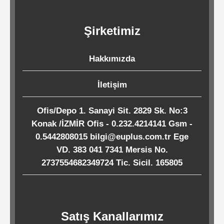
Kağıtları
Şirketimiz
Endüstriyel
Temizlik
Hakkımızda
Ürünleri
İletişim
Köpük
Ofis/Depo 1. Sanayi Sit. 2829 Sk. No:3
Kaseler
Konak /İZMİR Ofis - 0.232.4214141 Gsm -
/
0.5442808015 bilgi@euplus.com.tr Ege
Tabaklar
VD. 383 041 7341 Mersis No.
2737554682349724 Tic. Sicil. 165805
Horeca
Satış Kanallarımız
Endüstri