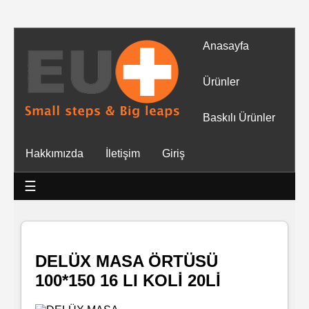
Anasayfa
Tüm
Ürünler
Ürünler
Baskılı Ürünler
Islak
Hakkımızda
İletişim
Giriş
Mendiller
☰
Baskılı
Islak
Mendiller
DELÜX MASA ÖRTÜSÜ
100*150 16 LI KOLİ 20Lİ
Rulo
Mendil