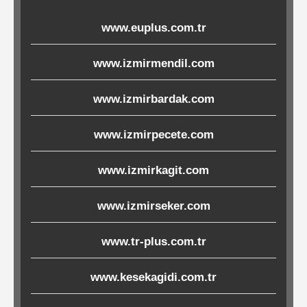
Ürünleri
www.euplus.com.tr
Melamin
www.izmirmendil.com
Ürünler
www.izmirbardak.com
Porselen-
Seramik
www.izmirpecete.com
www.izmirkagit.com
Cam
www.izmirseker.com
Buklet
Ürünler
www.tr-plus.com.tr
www.kesekagidi.com.tr
Poşetler
&