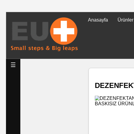
Anasayfa
Ürünler
Tüm
Ürünler
Islak
☰
Mendiller
DEZENFEKT
Baskılı
Islak
Mendiller
Rulo
Mendil