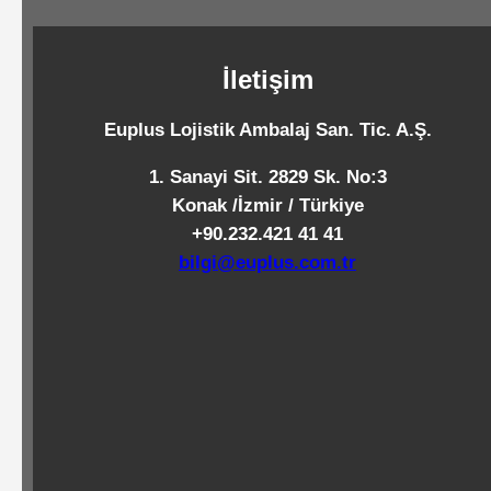
Standart
Islak
İletişim
Mendiller
Euplus Lojistik Ambalaj San. Tic. A.Ş.
Pipetler
1. Sanayi Sit. 2829 Sk. No:3
Konak /İzmir / Türkiye
+90.232.421 41 41
Temizlik
bilgi@euplus.com.tr
Ürünleri
Temizlik
Kimyasalları
Endüstriyel
Temizlik