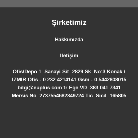
Şirketimiz
Hakkımızda
İletişim
Ofis/Depo 1. Sanayi Sit. 2829 Sk. No:3 Konak /
İZMİR Ofis - 0.232.4214141 Gsm - 0.5442808015
bilgi@euplus.com.tr Ege VD. 383 041 7341
Mersis No. 2737554682349724 Tic. Sicil. 165805