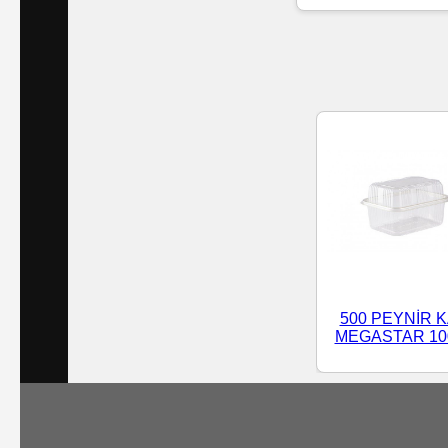
Islak
Havlu
Doublex
/
Triplex
Mendiller
Su
Bazlı
500 PEYNİR K
Mendiller
MEGASTAR 10
Kolonyalı
Mendiller