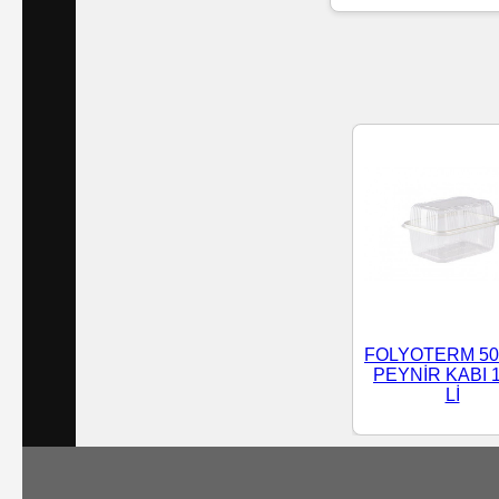
Islak
Havlu
Doublex
/
Triplex
Mendiller
Su
Bazlı
FOLYOTERM 50
Mendiller
PEYNİR KABI 
Lİ
Kolonyalı
Mendiller