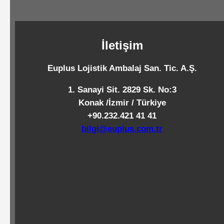
Standart
Islak
Mendiller
İletişim
Euplus Lojistik Ambalaj San. Tic. A.Ş.
Pipetler
1. Sanayi Sit. 2829 Sk. No:3
Konak /İzmir / Türkiye
+90.232.421 41 41
Temizlik
bilgi@euplus.com.tr
Ürünleri
Temizlik
Kimyasalları
Endüstriyel
Temizlik