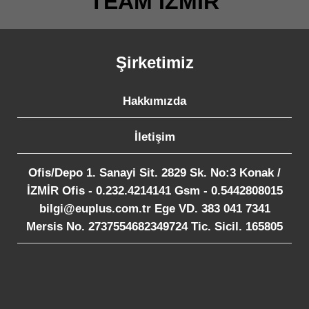
TEAM İZMİR
Şirketimiz
Hakkımızda
İletişim
Ofis/Depo 1. Sanayi Sit. 2829 Sk. No:3 Konak /
İZMİR Ofis - 0.232.4214141 Gsm - 0.5442808015
bilgi@euplus.com.tr Ege VD. 383 041 7341
Mersis No. 2737554682349724 Tic. Sicil. 165805