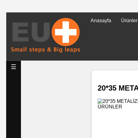
Anasayfa
Ürünler
Tüm
Ürünler
Islak
☰
Mendiller
20*35 MET
Baskılı
Islak
Mendiller
Rulo
Mendil