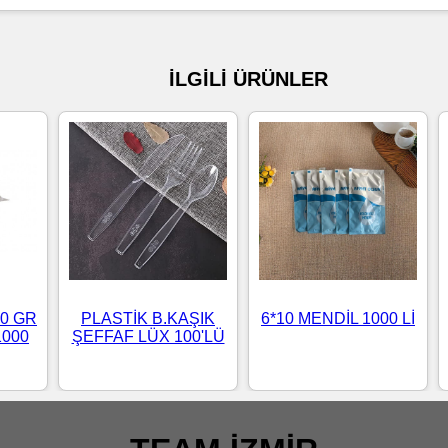
İLGİLİ ÜRÜNLER
0 GR
PLASTİK B.KAŞIK
6*10 MENDİL 1000 Lİ
1000
ŞEFFAF LÜX 100'LÜ