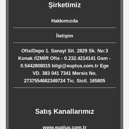
Şirketimiz
Kağıtları
Hakkımızda
Endüstriyel
Temizlik
İletişim
Ürünleri
Ofis/Depo 1. Sanayi Sit. 2829 Sk. No:3
Konak /İZMİR Ofis - 0.232.4214141 Gsm -
Köpük
0.5442808015 bilgi@euplus.com.tr Ege
Kaseler
VD. 383 041 7341 Mersis No.
/
2737554682349724 Tic. Sicil. 165805
Tabaklar
Horeca
Satış Kanallarımız
Endüstri
www.euplus.com.tr