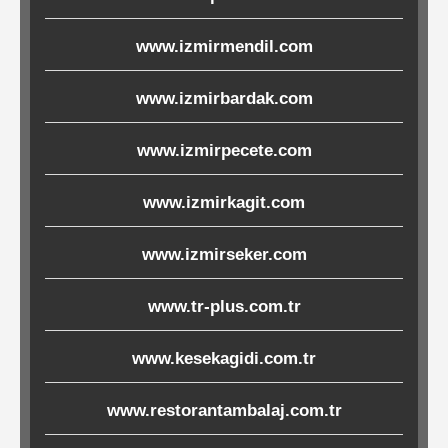
Ürünleri
www.izmirmendil.com
Melamin
www.izmirbardak.com
Ürünler
www.izmirpecete.com
Porselen-
Seramik
www.izmirkagit.com
Cam
www.izmirseker.com
Buklet
www.tr-plus.com.tr
Ürünler
www.kesekagidi.com.tr
Poşetler
www.restorantambalaj.com.tr
&