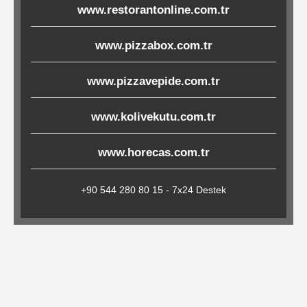
www.restorantonline.com.tr
Çöp
Torbaları
www.pizzabox.com.tr
www.pizzavepide.com.tr
Tepsi
Altlıkları
www.kolivekutu.com.tr
&
Amerikan
www.horecas.com.tr
Servisler
&
+90 544 280 80 15 - 7x24 Destek
Kağıt
Kırtasiye
Ürünleri