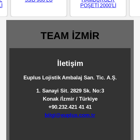
POŞETİ 2000'Lİ
Standart
İ
Islak
Mendiller
TEAM İZMİR
Pipetler
İletişim
Temizlik
Euplus Lojistik Ambalaj San. Tic. A.Ş.
Ürünleri
1. Sanayi Sit. 2829 Sk. No:3
Konak /İzmir / Türkiye
Temizlik
+90.232.421 41 41
Kimyasalları
bilgi@euplus.com.tr
Endüstriyel
Temizlik