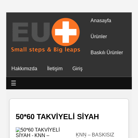
Anasayfa
Tüm
Ürünler
Ürünler
Baskılı Ürünler
Islak
Hakkımızda
İletişim
Giriş
Mendiller
☰
Baskılı
Islak
Mendiller
50*60 TAKVİYELİ SİYAH
Rulo
Mendil
KNN – BASKISIZ