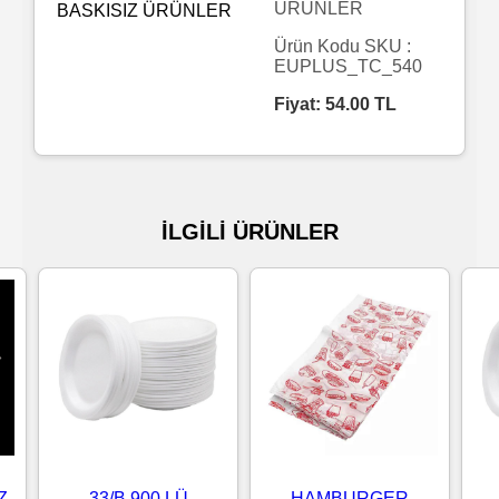
ÜRÜNLER
Islak
Ürün Kodu SKU :
EUPLUS_TC_540
Havlu
Fiyat:
54.00
TL
Doublex
/
Triplex
İLGİLİ ÜRÜNLER
Mendiller
Su
Bazlı
Mendiller
Kolonyalı
Mendiller
33/B 900 LÜ
HAMBURGER
Z